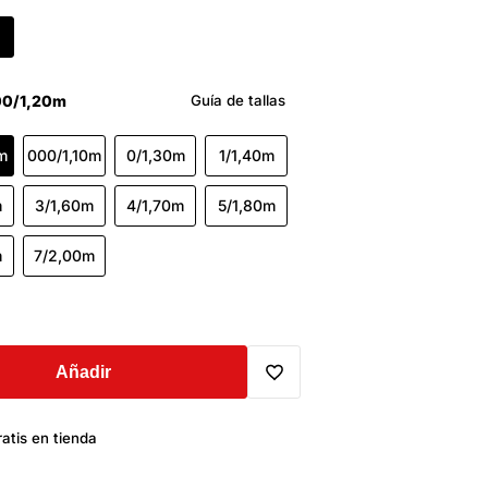
00/1,20m
Guía de tallas
m
000/1,10m
0/1,30m
1/1,40m
m
3/1,60m
4/1,70m
5/1,80m
m
7/2,00m
Añadir
Translation
atis en tienda
missing: