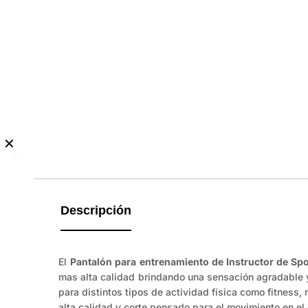
✕
No
hay
guía
de
Descripción
tallas
disponible.
El
Pantalón para entrenamiento de Instructor de Spo
mas alta calidad brindando una sensación agradable y
para distintos tipos de actividad física como fitness,
alta calidad y corte pensado para el movimiento en el