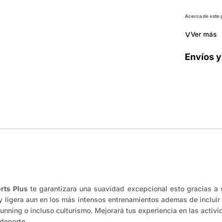
Acerca de este
˅
Ver más
Envíos y
rts Plus
te garantizara una suavidad excepcional esto gracias a 
 ligera aun en los más intensos entrenamientos ademas de incluir c
 running o incluso culturismo. Mejorará tus experiencia en las activ
 deporte.