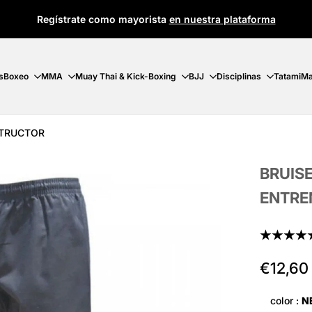
Regístrate como mayorista
en nuestra plataforma
s
Boxeo
MMA
Muay Thai & Kick-Boxing
BJJ
Disciplinas
Tatami
Ma
STRUCTOR
BRUIS
ENTRE
★★★★
Precio
€12,60
de
oferta
color :
N