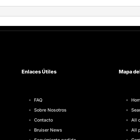
Enlaces Útiles
Mapa del
FAQ
Hom
Sobre Nosotros
Sea
Contacto
All 
Bruiser News
All 
Seguimiento pedido
Con