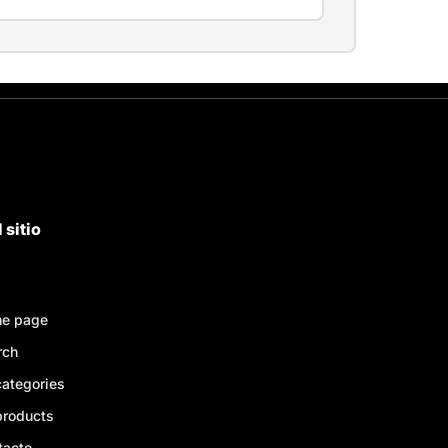
 sitio
e page
rch
categories
products
tacto