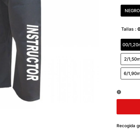
NEGRO
Tallas :
00/1,20
2/1,50
6/1,90
Recogida gr