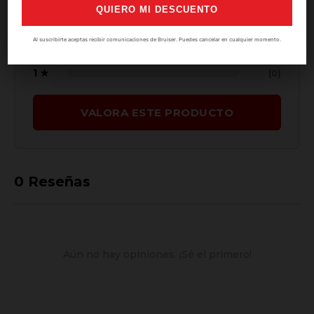
4 ★
(0)
QUIERO MI DESCUENTO
3 ★
(0)
Al suscribirte aceptas recibir comunicaciones de Bruiser. Puedes cancelar en cualquier momento.
2 ★
(0)
1 ★
(0)
VALORA ESTE PRODUCTO
0
Reseñas
Aún no hay opiniones. ¡Sé el primero!