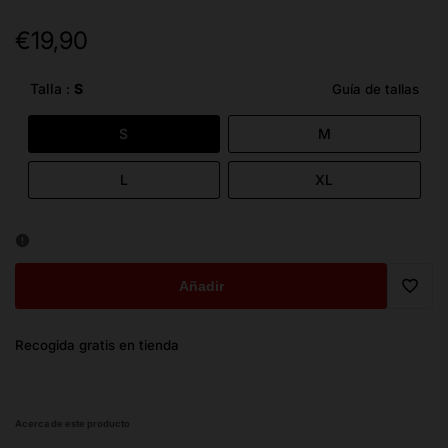
€19,90
Precio
de
oferta
Talla :
S
Guía de tallas
S
M
L
XL
Añadir
Trans
Recogida gratis en tienda
missi
es.ge
Acerca de este producto