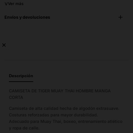
˅
Ver más
Envíos y devoluciones
✕
No
hay
guía
de
Descripción
tallas
disponible.
CAMISETA DE TIGER MUAY THAI HOMBRE MANGA
CORTA
Camiseta de alta calidad hecha de algodón extrasuave.
Costuras reforzadas para mayor durabilidad.
Adecuado para Muay Thai, boxeo, entrenamiento atlético
y ropa de calle.