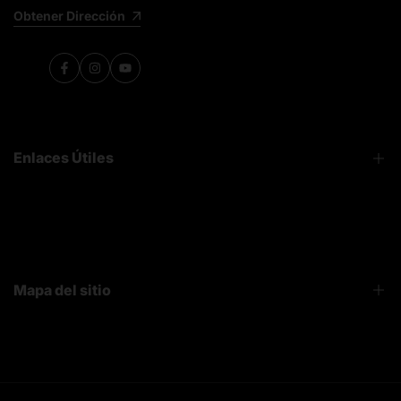
Obtener Dirección
Facebook
Instagram
YouTube
Enlaces Útiles
FAQ
Sobre Nosotros
Contacto
Mapa del sitio
Bruiser News
Seguimiento pedido
Home page
Registro mayoristas
Search