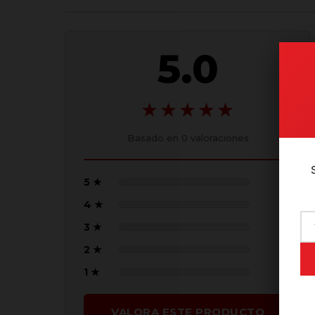
5.0
★★★★★
Basado en
0
valoraciones
5 ★
(0)
4 ★
(0)
3 ★
(0)
2 ★
(0)
1 ★
(0)
VALORA ESTE PRODUCTO