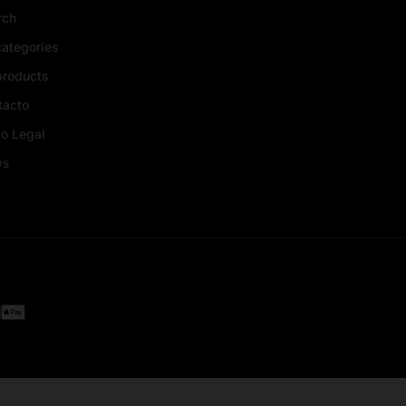
rch
categories
products
tacto
o Legal
ws