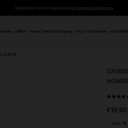
Regístrate como mayorista
en nuestra plataforma
s
Boxeo
MMA
Muay Thai & Kick-Boxing
BJJ
Disciplinas
Tatami
Ma
A CORTA
CAMIS
HOMBR
★★★★
Precio
€19,90
de
oferta
Talla :
S