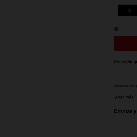
S
Recogida gr
Acerca de este
˅
Ver más
Envíos y