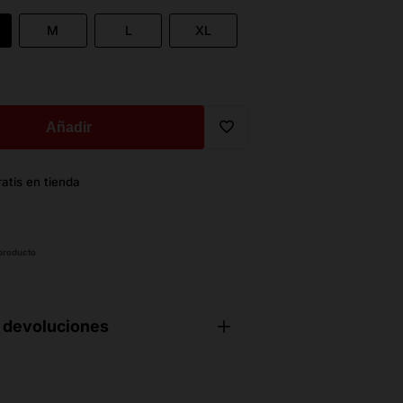
M
L
XL
Añadir
Translation
atis en tienda
missing:
es.general.wishlist.add_to_wi
 producto
 devoluciones