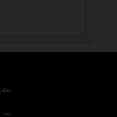
 sitio
e page