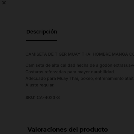
✕
No
hay
guía
de
Descripción
tallas
disponible.
CAMISETA DE TIGER MUAY THAI HOMBRE MANGA C
Camiseta de alta calidad hecha de algodón extrasuav
Costuras reforzadas para mayor durabilidad.
Adecuado para Muay Thai, boxeo, entrenamiento atléti
Ajuste regular.
SKU:
CA-4023-S
Valoraciones del producto