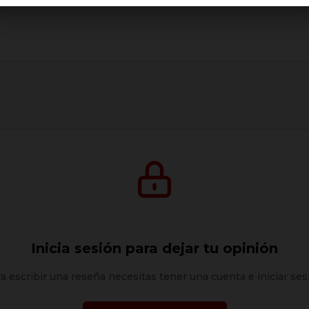
Inicia sesión para dejar tu opinión
a escribir una reseña necesitas tener una cuenta e iniciar ses