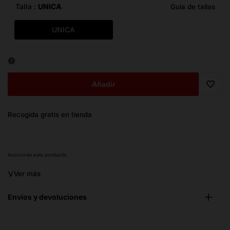
oferta
Talla :
UNICA
Guía de tallas
UNICA
Añadir
Trans
Recogida gratis en tienda
missi
es.ge
Acerca de este producto
˅
Ver más
Envíos y devoluciones