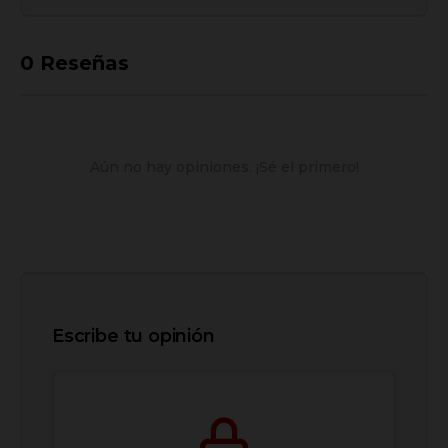
0
Reseñas
Aún no hay opiniones. ¡Sé el primero!
Escribe tu opinión