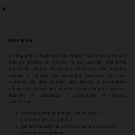
✕
No
hay
guía
de
Descripción
tallas
disponible.
La
Espinillera Tobillera Tiger Muay Thai
te brindará una
máxima protección gracias a su espuma inteligente
capaz de mitigar los golpes ofreciendo una practica
segura y cómoda. Se encuentra fabricado con piel
sintetica de alta calidad que alarga la durabilidad
ademas de poseer un llamativo diseño. Ayuda a prevenir
lesiones no deseadas y proporciona la máxima
comodidad.
Diseñado para garantizar una calidad y
sorprendente durabilidad.
Relleno de espuma para una mayor protección y
golpear con confianza.