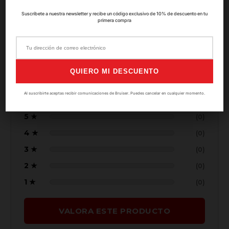
Suscríbete a nuestra newsletter y recibe un código exclusivo de 10% de descuento en tu
5.0
primera compra
★★★★★
QUIERO MI DESCUENTO
Basado en
0
valoraciones
Al suscribirte aceptas recibir comunicaciones de Bruiser. Puedes cancelar en cualquier momento.
5 ★
(0)
4 ★
(0)
3 ★
(0)
2 ★
(0)
1 ★
(0)
VALORA ESTE PRODUCTO