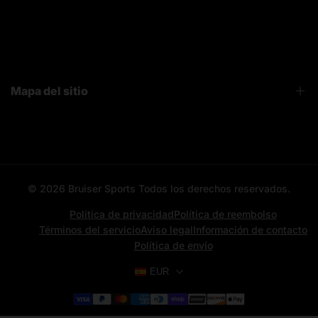
FAQ
Sobre Nosotros
Contacto
Mapa del sitio
Bruiser News
Seguimiento pedido
Home page
Registro mayoristas
Search
© 2026
Bruiser Sports
Todos los derechos reservados.
All categories
All products
Política de privacidad
Política de reembolso
Términos del servicio
Aviso legal
Información de contacto
Contacto
Política de envío
Aviso Legal
EUR
News