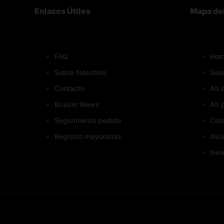
Enlaces Útiles
Mapa del
FAQ
Hom
Sobre Nosotros
Sea
Contacto
All 
Bruiser News
All 
Seguimiento pedido
Con
Registro mayoristas
Avis
Ne