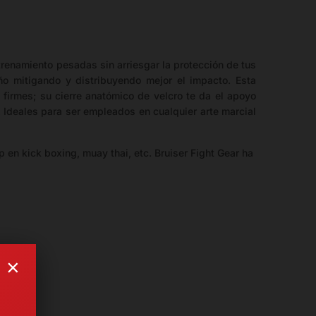
trenamiento pesadas sin arriesgar la protección de tus
ño mitigando y distribuyendo mejor el impacto. Esta
firmes; su cierre anatómico de velcro te da el apoyo
 Ideales para ser empleados en cualquier arte marcial
 en kick boxing, muay thai, etc. Bruiser Fight Gear ha
×