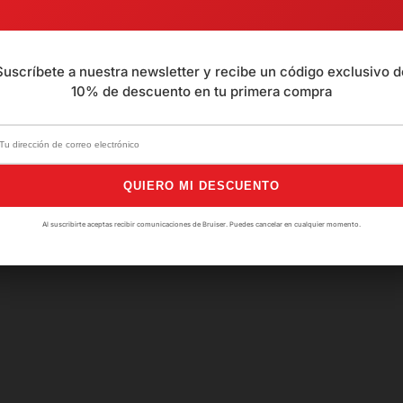
Suscríbete a nuestra newsletter y recibe un código exclusivo d
10% de descuento en tu primera compra
0
Reseñas
QUIERO MI DESCUENTO
Al suscribirte aceptas recibir comunicaciones de Bruiser. Puedes cancelar en cualquier momento.
Aún no hay opiniones. 