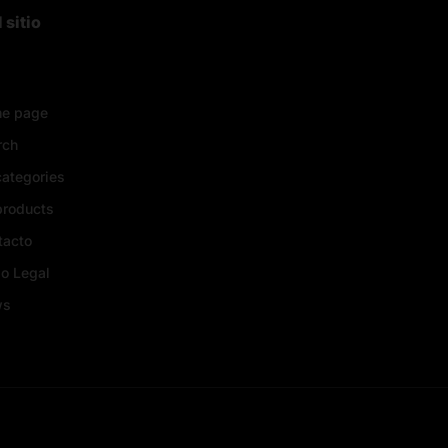
 sitio
e page
rch
categories
products
tacto
o Legal
ws