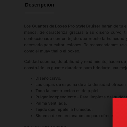
Descripción
Importante:
Las
tallas
Los
Guantes de Boxeo Pro Style Bruiser
harán de tu e
mostradas
manos. Se caracteriza gracias a su diseño curvo, t
no
confeccionado con un tejido que repele la humedad y
representan
necesario para evitar lesiones. Te recomendamos usar
la
como el muay thai o el boxeo.
cantidad
de
Calidad superior, durabilidad y rendimiento, hacen de
stock
construido un guante duradero para brindarte una mej
disponible.
Diseño curvo.
Las capas de espuma de alta densidad ofrecen 
Talla
Medida
Tipo
Toda la construccion es de p.piel.
Pulgar independiente - Para limpieza del sudor d
25-26 cm largo ×
Palma ventilada.
8 oz
Guante
12-13 cm ancho
Tejido que repele la humedad.
Sistema de velcro anatómico para ofrecer el ma
10
26-27 cm largo ×
Guante
oz
13-14 cm ancho