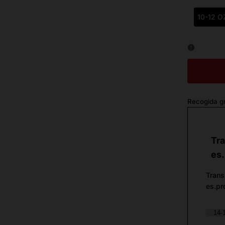
10-12 O
Recogida gr
Tra
es.
Trans
es.pr