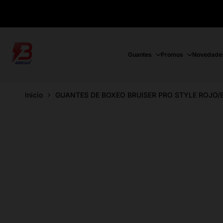
Ir
directamente
al
contenido
Guantes
Promos
Novedade
Inicio
GUANTES DE BOXEO BRUISER PRO STYLE ROJO