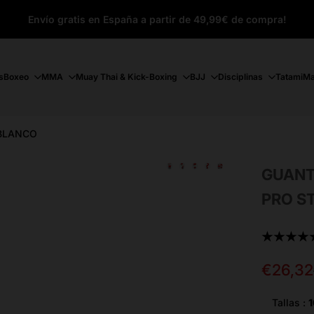
Envío gratis en España a partir de 49,99€ de compra!
s
Boxeo
MMA
Muay Thai & Kick-Boxing
BJJ
Disciplinas
Tatami
Ma
/BLANCO
GUANT
PRO S
★★★★
Precio
€26,32
de
oferta
Tallas :
1