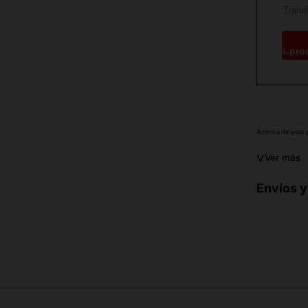
es.pro
Acerca de este
˅
Ver más
Envíos y