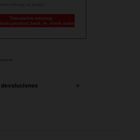
Translation missing:
ducts.product.back_in_stock.submit
 producto
 devoluciones