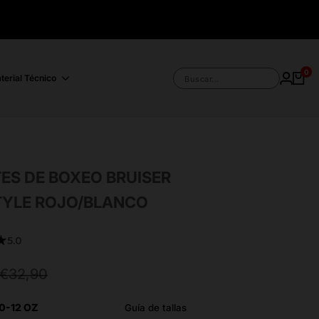
0
terial Técnico
Buscar...
ES DE BOXEO BRUISER
TYLE ROJO/BLANCO
★
5.0
Precio
€32,90
habitual
0-12 OZ
Guía de tallas