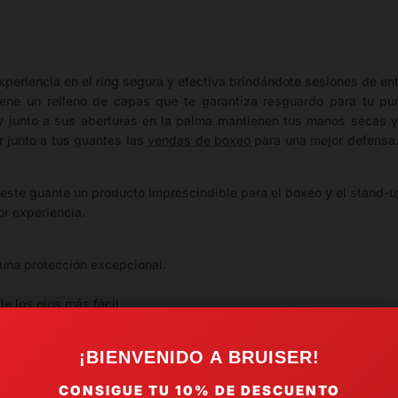
xperiencia en el ring segura y efectiva brindándote sesiones de en
iene un relleno de capas que te garantiza resguardo para tu pu
 junto a sus aberturas en la palma mantienen tus manos secas y 
 junto a tus guantes las
vendas de boxeo
para una mejor defensa.
 este guante un producto imprescindible para el boxeo y el stand-up
or experiencia.
una protección excepcional.
e los ojos más fácil
¡BIENVENIDO A BRUISER!
yor apoyo a la muñeca.
CONSIGUE TU
10%
DE DESCUENTO