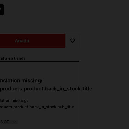
Z
Añadir
Translation
atis en tienda
missing:
es.general.wishlist.add_to_wi
nslation missing:
products.product.back_in_stock.title
lation missing:
oducts.product.back_in_stock.sub_title