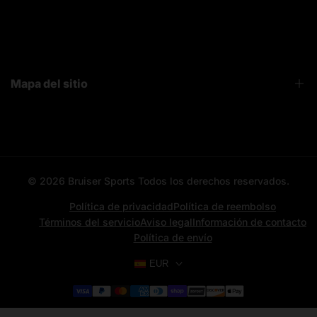
FAQ
Sobre Nosotros
Contacto
Mapa del sitio
Bruiser News
Seguimiento pedido
Home page
Registro mayoristas
Search
© 2026
Bruiser Sports
Todos los derechos reservados.
All categories
All products
Política de privacidad
Política de reembolso
Términos del servicio
Aviso legal
Información de contacto
Contacto
Política de envío
Aviso Legal
EUR
News