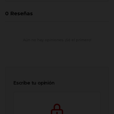
0
Reseñas
Aún no hay opiniones. ¡Sé el primero!
Escribe tu opinión