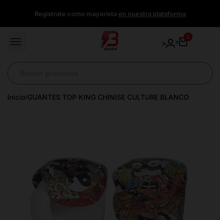
Ir
Regístrate como mayorista
en nuestra plataforma
directamente
al
contenido
0
>
>
Inicio
GUANTES TOP KING CHINISE CULTURE BLANCO