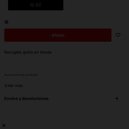
12 OZ
Añadir
Trans
Recogida gratis en tienda
missi
es.ge
Acerca de este producto
˅
Ver más
Envíos y devoluciones
✕