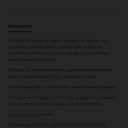
Guía
de
tallas
Descripción
Importante:
Las
tallas
Sistema de múltiples capas de espuma interna con
mostradas
acolchado interno para la muñeca que ofrece una
no
excelente protección para las manos y las muñecas
representan
durante el entrenamiento.
la
Sistema de cierre envolvente especialmente diseñado
cantidad
para un ajuste seguro y fácil de poner y quitar.
de
stock
Los símbolos de la cultura china se reflejan en el guante.
disponible.
Gracias a la tecnología Clima cool, el guante transpira y
se seca rápidamente después del entrenamiento.
Talla
Medida
Tipo
Ideal para uso general.
25-26 cm largo ×
Sistema de múltiples capas de espuma interna con
8 oz
Guante