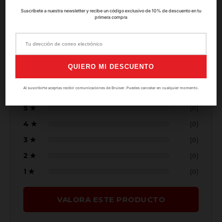
Suscríbete a nuestra newsletter y recibe un código exclusivo de 10% de descuento en tu
5.0
primera compra
★★★★★
QUIERO MI DESCUENTO
Basado en
0
valoraciones
Al suscribirte aceptas recibir comunicaciones de Bruiser. Puedes cancelar en cualquier momento.
5 ★
(0)
4 ★
(0)
3 ★
(0)
2 ★
(0)
1 ★
(0)
VALORA ESTE PRODUCTO