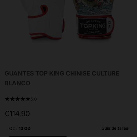
GUANTES TOP KING CHINISE CULTURE
BLANCO
★★★★★
5.0
€114,90
Precio
de
oferta
Oz :
12 OZ
Guía de tallas