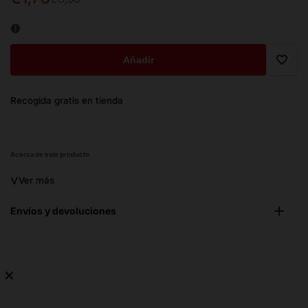
de
habitual
oferta
Añadir
Trans
Recogida gratis en tienda
missi
es.ge
Acerca de este producto
˅
Ver más
Envíos y devoluciones
✕
No
hay