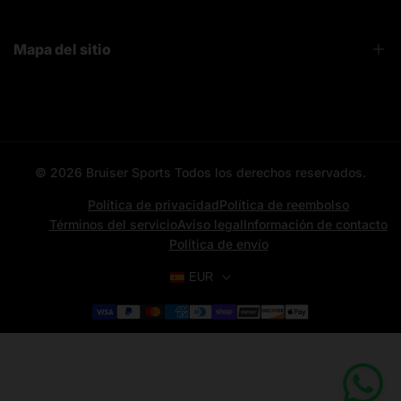
Sobre Nosotros
Contacto
Mapa del sitio
Bruiser News
Seguimiento pedido
Home page
Registro mayoristas
Search
© 2026
Bruiser Sports
Todos los derechos reservados.
All categories
All products
Política de privacidad
Política de reembolso
Términos del servicio
Aviso legal
Información de contacto
Contacto
Política de envío
Aviso Legal
EUR
News