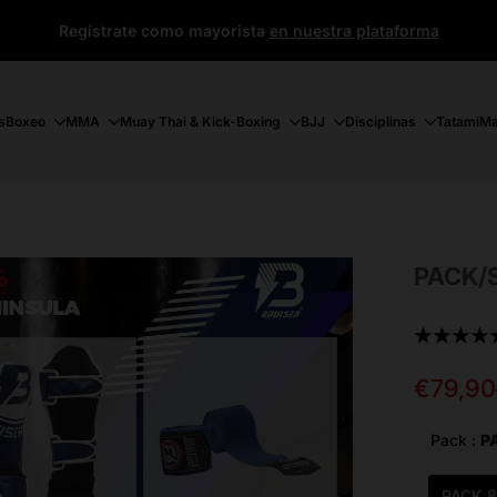
Regístrate como mayorista
en nuestra plataforma
s
Boxeo
MMA
Muay Thai & Kick-Boxing
BJJ
Disciplinas
Tatami
Ma
PACK/S
★★★★
Precio
€79,90
de
oferta
Pack :
P
PACK 