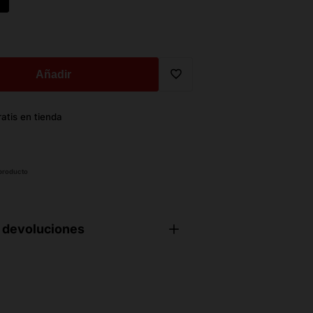
Añadir
Translation
atis en tienda
missing:
es.general.wishlist.add_to_wi
 producto
 devoluciones