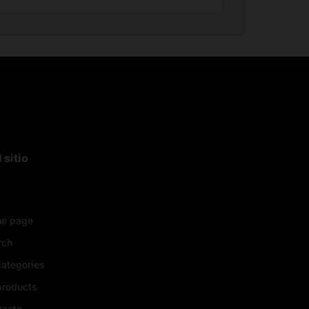
 sitio
e page
rch
categories
products
tacto