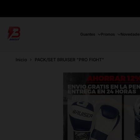
Ir
directamente
al
contenido
Guantes
Promos
Novedade
Inicio
PACK/SET BRUISER "PRO FIGHT"