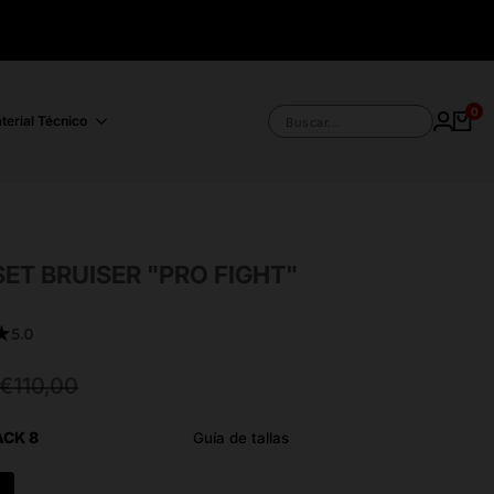
0
terial Técnico
Buscar...
ET BRUISER "PRO FIGHT"
★
5.0
Precio
€110,00
habitual
ACK 8
Guía de tallas
8