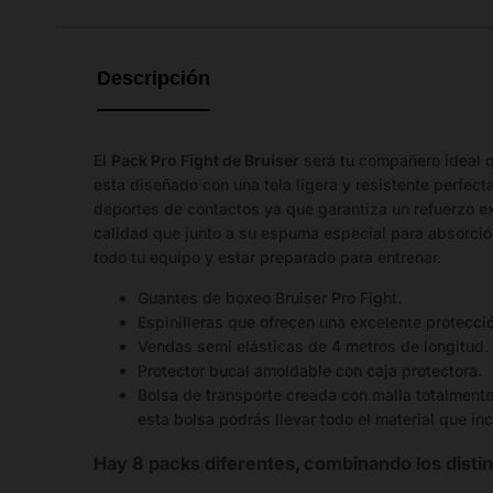
hay
guía
de
Descripción
tallas
disponible.
El
Pack Pro Fight de Bruiser
será tu compañero ideal q
esta diseñado con una tela ligera y resistente perfec
deportes de contactos ya que garantiza un refuerzo ex
calidad que junto a su espuma especial para absorción
todo tu equipo y estar preparado para entrenar.
Guantes de boxeo Bruiser Pro Fight.
Espinilleras que ofrecen una excelente protecci
Vendas semi elásticas de 4 metros de longitud.
Protector bucal amoldable con caja protectora.
Bolsa de transporte creada con malla totalmente
esta bolsa podrás llevar todo el material que in
Hay 8 packs diferentes, combinando los distin