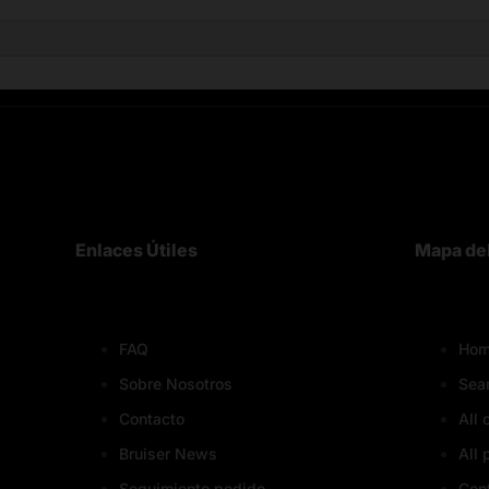
Enlaces Útiles
Mapa del
FAQ
Hom
Sobre Nosotros
Sea
Contacto
All 
Bruiser News
All 
Seguimiento pedido
Con