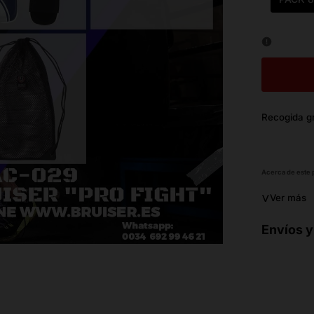
Recogida gr
Acerca de este
˅
Ver más
Envíos y