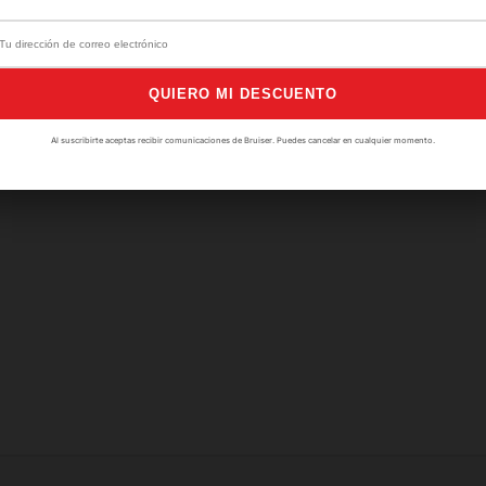
Aún no hay opiniones. 
QUIERO MI DESCUENTO
Al suscribirte aceptas recibir comunicaciones de Bruiser. Puedes cancelar en cualquier momento.