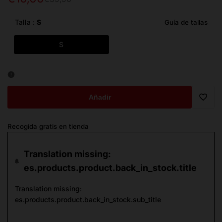
de
habitual
oferta
Talla :
S
Guía de tallas
S
Añadir
Trans
Recogida gratis en tienda
missi
Translation missing:
es.ge
es.products.product.back_in_stock.title
Translation missing:
es.products.product.back_in_stock.sub_title