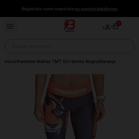
Ir
Regístrate como mayorista
en nuestra plataforma
directamente
al
contenido
0
>
>
Inicio
Pantalon Mallas TMT Girl Series Negro/Naranja