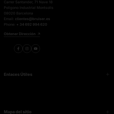
Carrer Santander, 71 Nave 18
Poligono Industrial Montsolis
08020 Barcelona
Email:
clientes@bruiser.es
Phone:
+ 34 692 994 620
Obtener Dirección
Facebook
Instagram
YouTube
Enlaces Útiles
FAQ
Sobre Nosotros
Contacto
Mapa del sitio