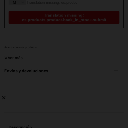
Translation missing:
es.products.product.back_in_stock.submit
Acerca de este producto
˅
Ver más
Envíos y devoluciones
✕
No
hay
guía
de
Descripción