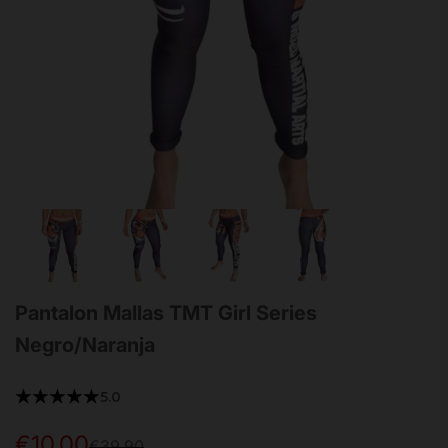
Pantalon Mallas TMT Girl Series
Negro/Naranja
★★★★★
5.0
€10,00
Precio
Precio
€39,90