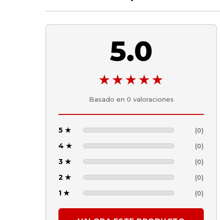
5.0
★★★★★
Basado en
0
valoraciones
5 ★
(0)
4 ★
(0)
3 ★
(0)
2 ★
(0)
1 ★
(0)