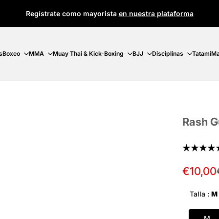
Regístrate como mayorista
en nuestra plataforma
s
Boxeo
MMA
Muay Thai & Kick-Boxing
BJJ
Disciplinas
Tatami
Ma
Rash G
★★★★
Precio
€10,00
de
oferta
Talla :
M
M