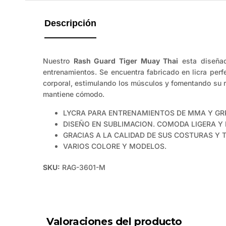
guía
de
Descripción
tallas
disponible.
Nuestro
Rash Guard Tiger Muay Thai
esta diseñad
entrenamientos. Se encuentra fabricado en licra per
corporal, estimulando los músculos y fomentando su r
mantiene cómodo.
LYCRA PARA ENTRENAMIENTOS DE MMA Y GR
DISEÑO EN SUBLIMACION. COMODA LIGERA Y 
GRACIAS A LA CALIDAD DE SUS COSTURAS Y 
VARIOS COLORE Y MODELOS.
SKU:
RAG-3601-M
Valoraciones del producto