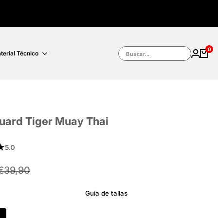
0
terial Técnico
Buscar...
uard Tiger Muay Thai
★
5.0
Precio
€39,90
habitual
Guía de tallas