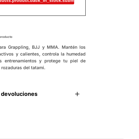
ducts.product.back_in_stock.submit
 producto
para Grappling, BJJ y MMA. Mantén los
ctivos y calientes, controla la humedad
s entrenamientos y protege tu piel de
 rozaduras del tatami.
 devoluciones