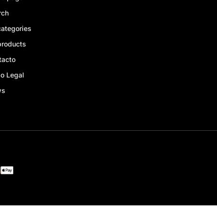
rch
categories
products
tacto
o Legal
ws