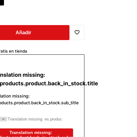
Añadir
Translation
atis en tienda
missing:
es.general.wishlist.add_to_wi
nslation missing:
products.product.back_in_stock.title
lation missing:
oducts.product.back_in_stock.sub_title
Translation missing: