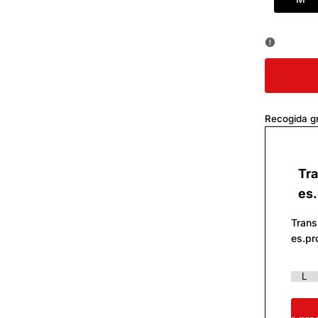
Recogida gr
Tra
es.
Trans
es.pr