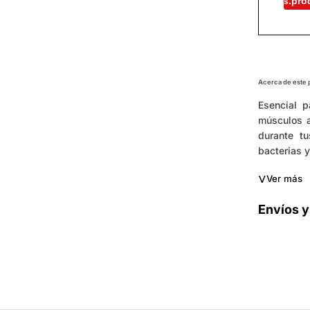
es.pro
Acerca de este
Esencial 
músculos a
durante tu
bacterias y
˅
Ver más
Envíos y