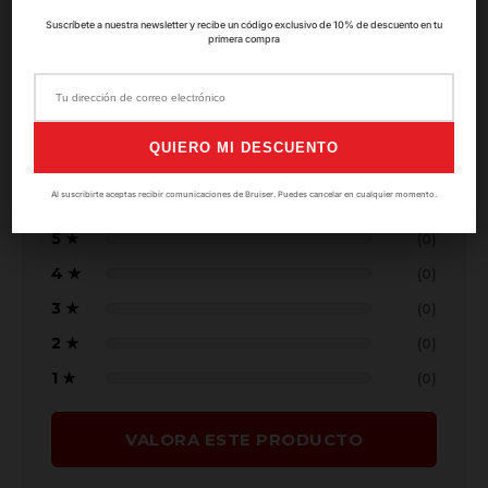
Suscríbete a nuestra newsletter y recibe un código exclusivo de 10% de descuento en tu
5.0
primera compra
★★★★★
QUIERO MI DESCUENTO
Basado en
0
valoraciones
Al suscribirte aceptas recibir comunicaciones de Bruiser. Puedes cancelar en cualquier momento.
5 ★
(0)
4 ★
(0)
3 ★
(0)
2 ★
(0)
1 ★
(0)
VALORA ESTE PRODUCTO