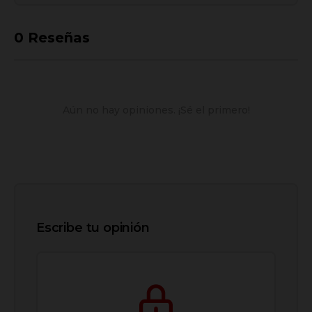
0
Reseñas
Aún no hay opiniones. ¡Sé el primero!
Escribe tu opinión