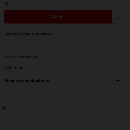
oferta
Añadir
Trans
Recogida gratis en tienda
missi
es.ge
Acerca de este producto
˅
Ver más
Envíos y devoluciones
✕
No
hay
guía