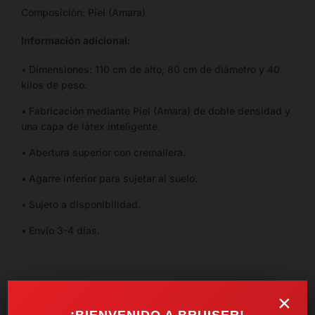
Composición: Piel (Amara)
Información adicional:
• Dimensiones: 110 cm de alto, 80 cm de diámetro y 40
kilos de peso.
• Fabricación mediante Piel (Amara) de doble densidad y
una capa de látex inteligente.
• Abertura superior con cremallera.
• Agarre inferior para sujetar al suelo.
• Sujeto a disponibilidad.
• Envío 3-4 días.
×
SKU:
SA-1213
¡BIENVENIDO A BRUISER!