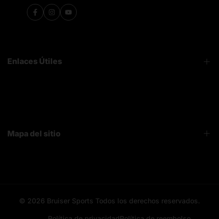
Facebook
Instagram
YouTube
Enlaces Útiles
FAQ
Sobre Nosotros
Contacto
Mapa del sitio
Bruiser News
Seguimiento pedido
Home page
Registro mayoristas
Search
© 2026
Bruiser Sports
Todos los derechos reservados.
All categories
All products
Política de privacidad
Política de reembolso