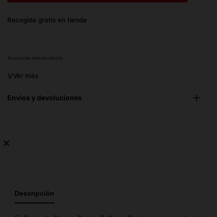
Trans
Recogida gratis en tienda
missi
es.ge
Acerca de este producto
˅
Ver más
Envíos y devoluciones
✕
No
hay
guía
de
Descripción
tallas
disponible.