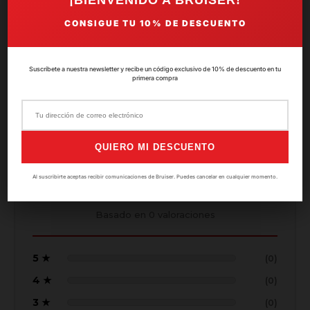
CONSIGUE TU
10%
DE DESCUENTO
Valoraciones del producto
Suscríbete a nuestra newsletter y recibe un código exclusivo de 10% de descuento en tu
primera compra
5.0
QUIERO MI DESCUENTO
Al suscribirte aceptas recibir comunicaciones de Bruiser. Puedes cancelar en cualquier momento.
★★★★★
Basado en
0
valoraciones
5 ★
(0)
4 ★
(0)
3 ★
(0)