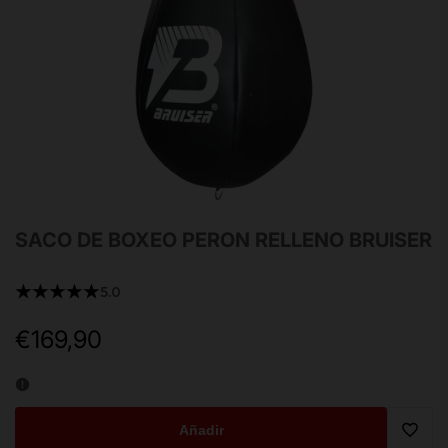
SACO DE BOXEO PERON RELLENO BRUISER
★★★★★
5.0
€169,90
Precio
de
oferta
Añadir