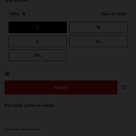
de
oferta
Talla :
S
Guía de tallas
S
M
L
XL
XXL
Añadir
Trans
Recogida gratis en tienda
missi
es.ge
Acerca de este producto