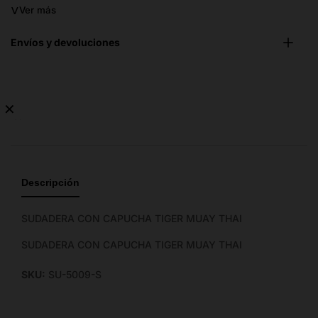
˅
Ver más
Envíos y devoluciones
✕
No
hay
guía
de
Descripción
tallas
disponible.
SUDADERA CON CAPUCHA TIGER MUAY THAI
SUDADERA CON CAPUCHA TIGER MUAY THAI
SKU:
SU-5009-S