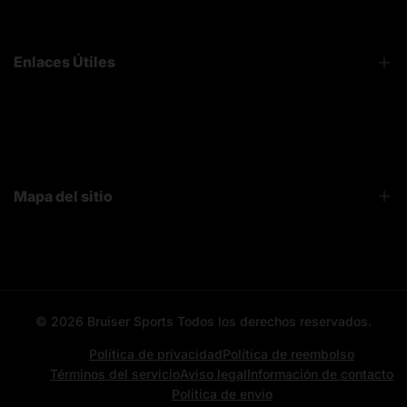
Enlaces Útiles
FAQ
Sobre Nosotros
Contacto
Mapa del sitio
Bruiser News
Seguimiento pedido
Home page
Registro mayoristas
Search
© 2026
Bruiser Sports
Todos los derechos reservados.
All categories
All products
Política de privacidad
Política de reembolso
Términos del servicio
Aviso legal
Información de contacto
Contacto
Política de envío