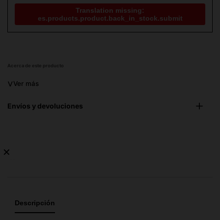
Translation missing:
es.products.product.back_in_stock.submit
Acerca de este producto
˅
Ver más
Envíos y devoluciones
✕
No
hay
guía
de
Descripción
tallas
disponible.