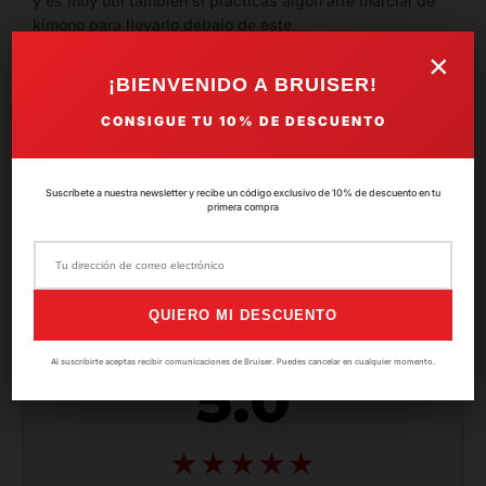
y es muy util también si practicas algún arte marcial de
kimono para llevarlo debajo de este.
Fabricado en un tejido elástico muy suave, es tan cómodo
×
que parece que no lo llevas puesto.
¡BIENVENIDO A BRUISER!
Lleva una banda elástica para que se mantenga firme
durante todos tus movimientos.
CONSIGUE TU
10%
DE DESCUENTO
SKU:
PE-806-L
Suscríbete a nuestra newsletter y recibe un código exclusivo de 10% de descuento en tu
primera compra
Valoraciones del producto
QUIERO MI DESCUENTO
Al suscribirte aceptas recibir comunicaciones de Bruiser. Puedes cancelar en cualquier momento.
5.0
★★★★★