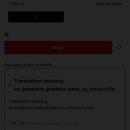
oferta
Talla :
L
Guía de tallas
L
Añadir
Trans
Recogida gratis en tienda
missi
Translation missing:
es.ge
es.products.product.back_in_stock.title
Translation missing:
es.products.product.back_in_stock.sub_title