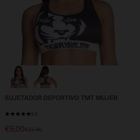
SUJETADOR DEPORTIVO TMT MUJER
★★★★★
5.0
€5,00
Precio
Precio
€22,90
de
habitual