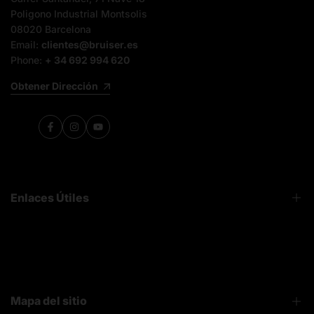
Poligono Industrial Montsolis
08020 Barcelona
Email:
clientes@bruiser.es
Phone:
+ 34 692 994 620
Obtener Dirección
Facebook
Instagram
YouTube
Enlaces Útiles
FAQ
Sobre Nosotros
Contacto
Mapa del sitio