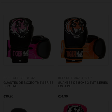
REF: GUT-380-8-OZ
REF: GUT-367-4/6-OZ
GUANTES DE BOXEO TMT SERIES
GUANTES DE BOXEO TMT SERIES
ECO LINE
ECO LINE
€30,90
€34,90
Precio
Precio
de
de
oferta
oferta