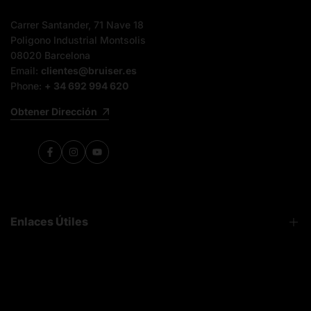
Carrer Santander, 71 Nave 18
Poligono Industrial Montsolis
08020 Barcelona
Email:
clientes@bruiser.es
Phone:
+ 34 692 994 620
Obtener Dirección
Facebook
Instagram
YouTube
Enlaces Útiles
FAQ
Sobre Nosotros