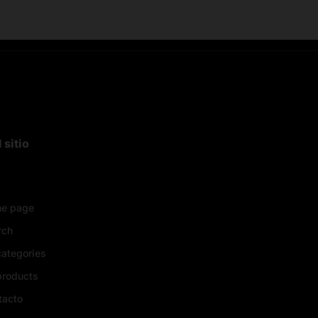
 sitio
e page
rch
categories
products
tacto