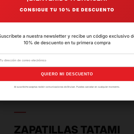
CONSIGUE TU
10%
DE DESCUENTO
Suscríbete a nuestra newsletter y recibe un código exclusivo d
10% de descuento en tu primera compra
-40
QUIERO MI DESCUENTO
 BLANCAS TAEKWONDO
Al suscribirte aceptas recibir comunicaciones de Bruiser. Puedes cancelar en cualquier momento.
00
io
ta
ZAPATILLAS TATAMI