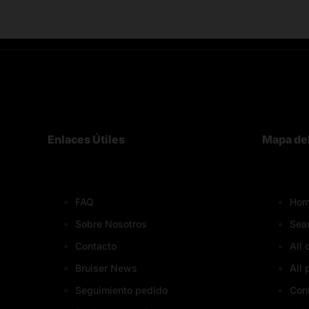
Enlaces Útiles
Mapa del
FAQ
Hom
Sobre Nosotros
Sea
Contacto
All 
Bruiser News
All 
Seguimiento pedido
Con