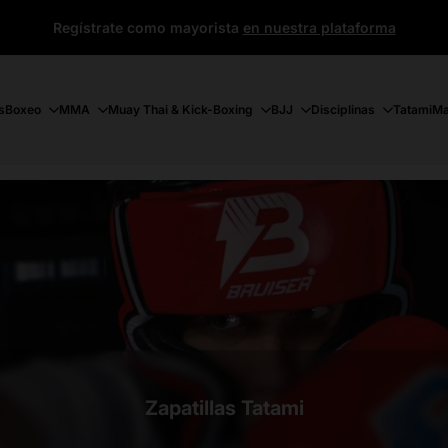
Regístrate como mayorista
en nuestra plataforma
s
Boxeo
MMA
Muay Thai & Kick-Boxing
BJJ
Disciplinas
Tatami
Ma
Zapatillas Tatami