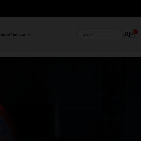
0
terial Técnico
Buscar...