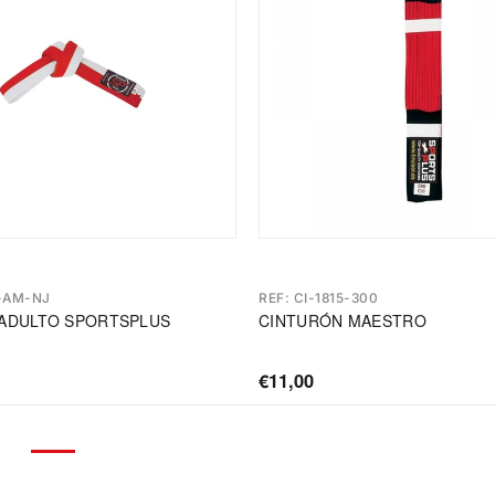
7-AM-NJ
REF: CI-1815-300
ADULTO SPORTSPLUS
CINTURÓN MAESTRO
€11,00
Precio
de
oferta