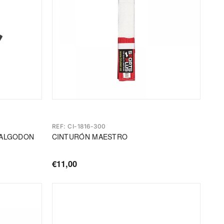
REF: CI-1816-300
 ALGODON
CINTURÓN MAESTRO
€11,00
Precio
de
oferta