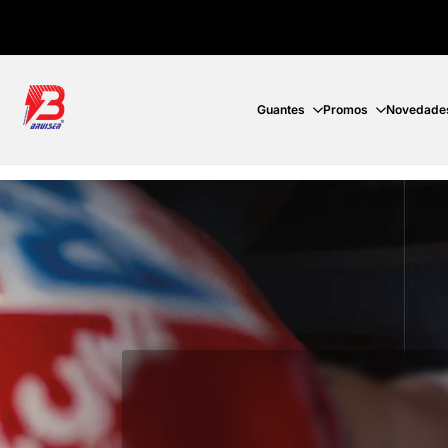
Ir
directamente
al
contenido
Guantes
Promos
Novedade