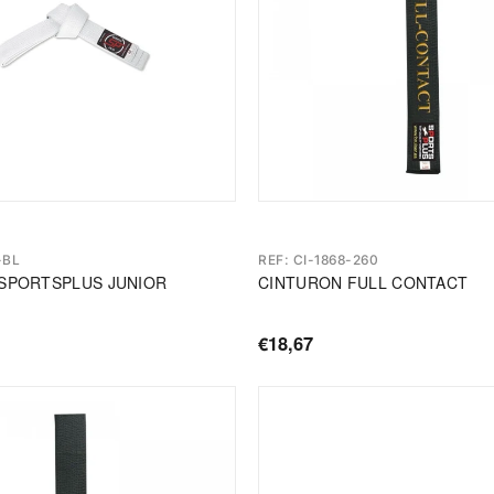
-BL
REF: CI-1868-260
SPORTSPLUS JUNIOR
CINTURON FULL CONTACT
€18,67
Precio
de
oferta