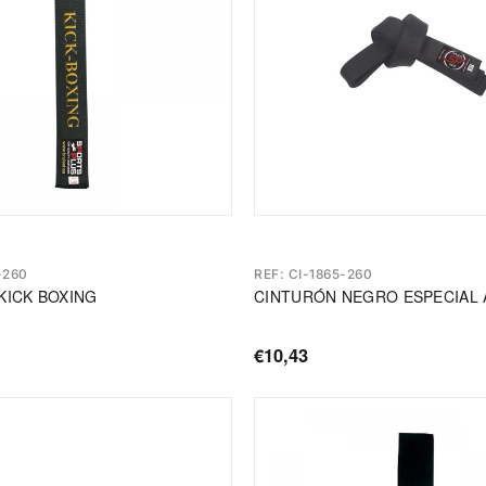
-260
REF: CI-1865-260
KICK BOXING
CINTURÓN NEGRO ESPECIAL
€10,43
Precio
de
oferta