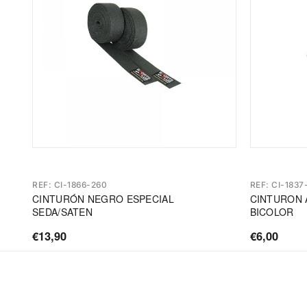
REF: CI-1866-260
REF: CI-183
CINTURÓN NEGRO ESPECIAL
CINTURON 
SEDA/SATEN
BICOLOR
€13,90
€6,00
Precio
Precio
de
de
oferta
oferta