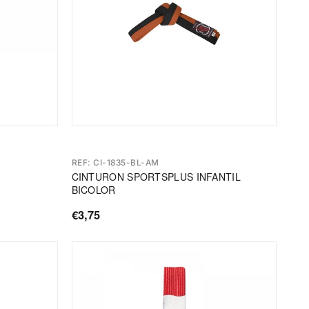
REF: CI-1835-BL-AM
CINTURON SPORTSPLUS INFANTIL
BICOLOR
€3,75
Precio
de
oferta