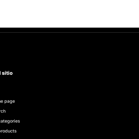
 sitio
e page
rch
categories
products