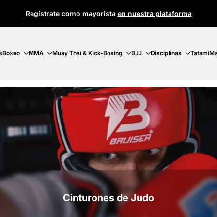
Regístrate como mayorista
en nuestra plataforma
s
Boxeo
MMA
Muay Thai & Kick-Boxing
BJJ
Disciplinas
Tatami
Ma
Cinturones de Judo