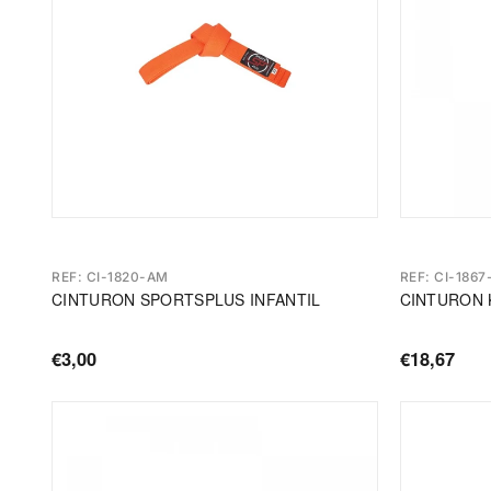
REF: CI-1820-AM
REF: CI-1867
CINTURON SPORTSPLUS INFANTIL
CINTURON 
€3,00
€18,67
Precio
Precio
de
de
oferta
oferta