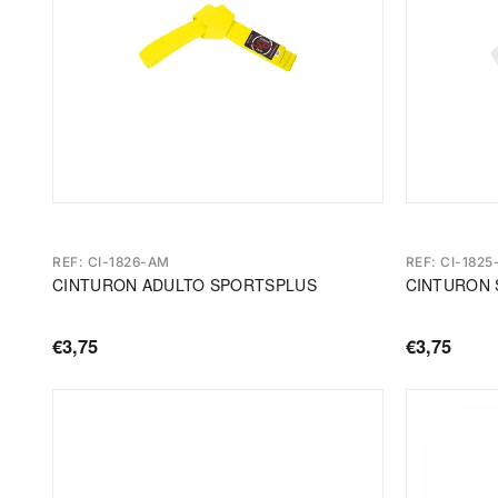
REF: CI-1826-AM
REF: CI-1825
CINTURON ADULTO SPORTSPLUS
CINTURON 
€3,75
€3,75
Precio
Precio
de
de
oferta
oferta