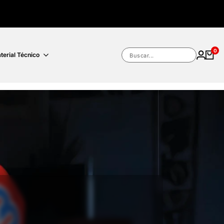
0
terial Técnico
Buscar...