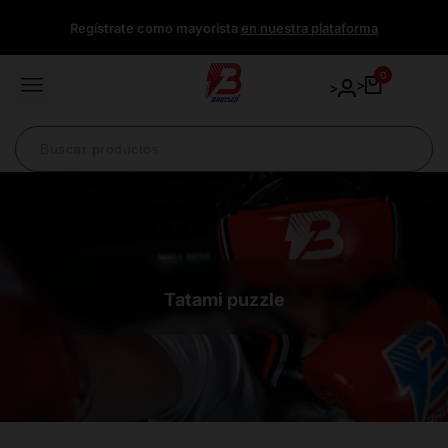
Ir
Regístrate como mayorista
en nuestra plataforma
directamente
al
contenido
0
>
>
Tatami puzzle