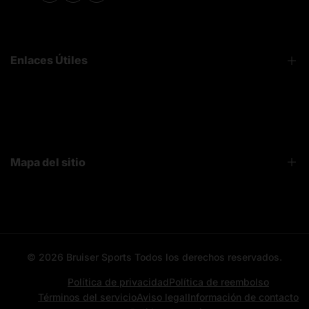
Enlaces Útiles
FAQ
Sobre Nosotros
Contacto
Mapa del sitio
Bruiser News
Seguimiento pedido
Home page
Registro mayoristas
Search
© 2026
Bruiser Sports
Todos los derechos reservados.
All categories
All products
Política de privacidad
Política de reembolso
Términos del servicio
Aviso legal
Información de contacto
Contacto