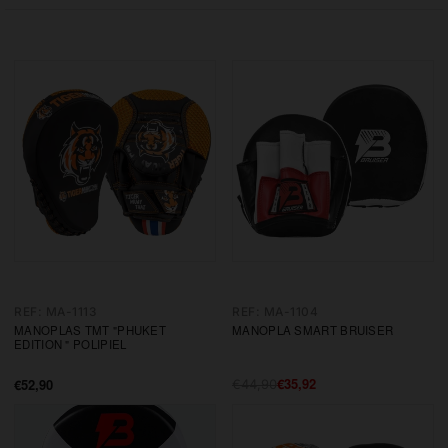
REF: MA-1113
REF: MA-1104
MANOPLAS TMT "PHUKET
MANOPLA SMART BRUISER
EDITION " POLIPIEL
€35,92
€52,90
Precio
Precio
€44,90
Precio
habitual
de
de
oferta
oferta