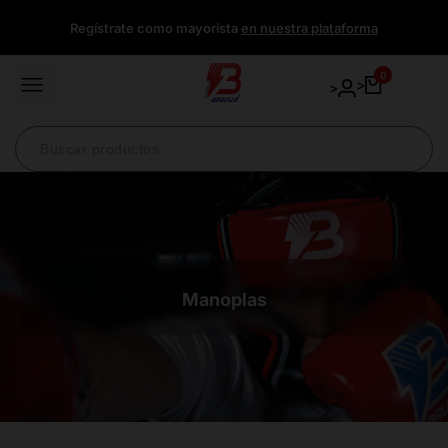
Ir
Regístrate como mayorista
en nuestra plataforma
directamente
al
contenido
0
>
>
Manoplas