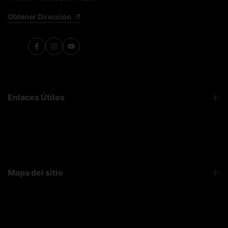
Obtener Dirección
Facebook
Instagram
YouTube
Enlaces Útiles
FAQ
Sobre Nosotros
Contacto
Mapa del sitio
Bruiser News
Seguimiento pedido
Home page
Registro mayoristas
Search