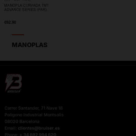
MANOPLA CURVADA TMT
ADVANCE SERIES (PAR)
€62,90
Precio
de
oferta
MANOPLAS
Carrer Santander, 71 Nave 18
Poligono Industrial Montsolis
08020 Barcelona
Email:
clientes@bruiser.es
Phone:
+ 34 692 994 620