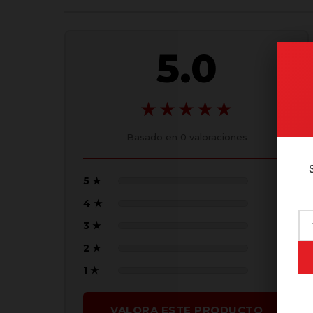
5.0
★★★★★
Basado en
0
valoraciones
5 ★
(0)
4 ★
(0)
3 ★
(0)
2 ★
(0)
1 ★
(0)
VALORA ESTE PRODUCTO