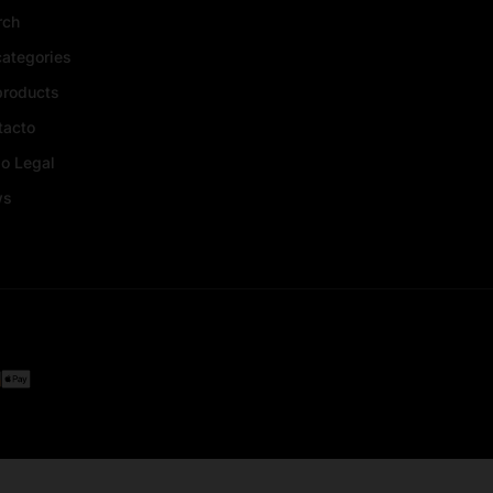
rch
categories
products
tacto
o Legal
ws