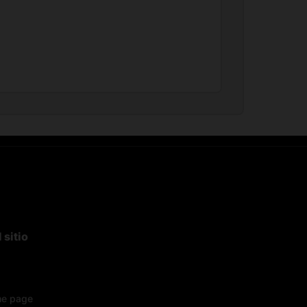
 sitio
e page