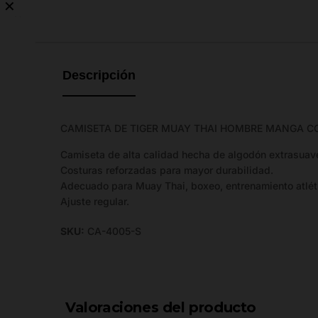
✕
No
hay
guía
de
Descripción
tallas
disponible.
CAMISETA DE TIGER MUAY THAI HOMBRE MANGA C
Camiseta de alta calidad hecha de algodón extrasuav
Costuras reforzadas para mayor durabilidad.
Adecuado para Muay Thai, boxeo, entrenamiento atléti
Ajuste regular.
SKU:
CA-4005-S
Valoraciones del producto