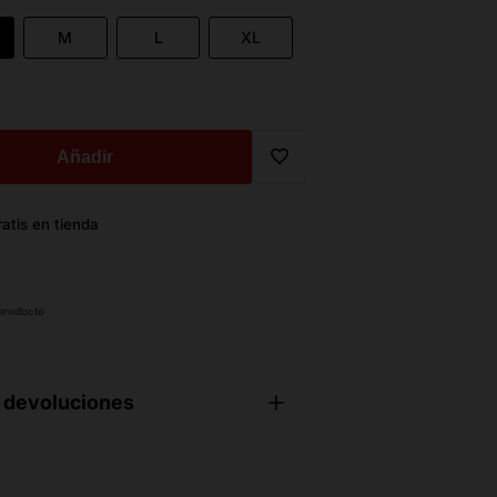
M
L
XL
Añadir
Translation
atis en tienda
missing:
es.general.wishlist.add_to_wi
 producto
 devoluciones