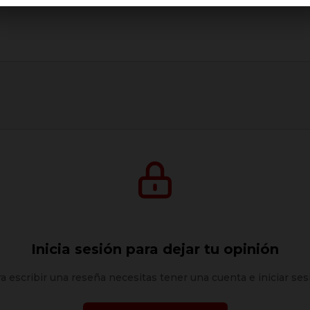
Inicia sesión para dejar tu opinión
a escribir una reseña necesitas tener una cuenta e iniciar ses