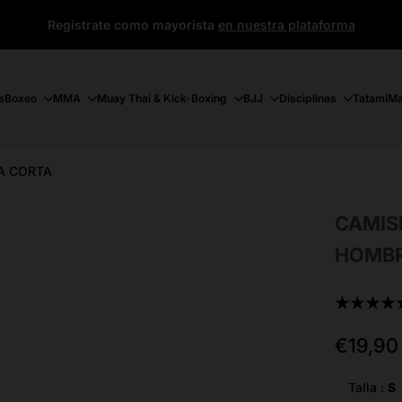
Regístrate como mayorista
en nuestra plataforma
s
Boxeo
MMA
Muay Thai & Kick-Boxing
BJJ
Disciplinas
Tatami
Ma
A CORTA
CAMIS
HOMBR
★★★★
Precio
€19,90
de
oferta
Talla :
S