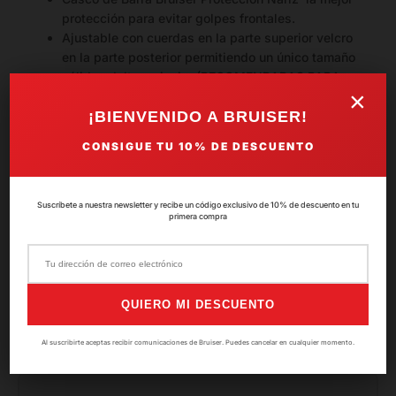
protección para evitar golpes frontales.
Ajustable con cuerdas en la parte superior velcro
en la parte posterior permitiendo un único tamaño
válido adultos y junior (RECOMENDADAS PARA
×
NIÑOS DE HASTA 14 AÑOS DE EDAD) .
¡BIENVENIDO A BRUISER!
Fabricado en polipiel de alta calidad.
Modelo ideal para evitar impactos en la zona de los
CONSIGUE TU
10%
DE DESCUENTO
ojos y la nariz.
Modelo de talla adulto, junior y disponible en
colores negro, rojo, azul, verde neon y rosa.
Suscríbete a nuestra newsletter y recibe un código exclusivo de 10% de descuento en tu
primera compra
SKU:
CA-714-ADUL-AZ
QUIERO MI DESCUENTO
Valoraciones del producto
Al suscribirte aceptas recibir comunicaciones de Bruiser. Puedes cancelar en cualquier momento.