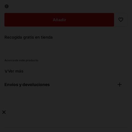
Añadir
Trans
Recogida gratis en tienda
missi
es.ge
Acerca de este producto
˅
Ver más
Envíos y devoluciones
✕
No
hay
guía