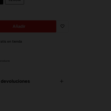
Añadir
Translation
atis en tienda
missing:
es.general.wishlist.add_to_wi
 producto
 devoluciones