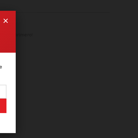
×
¡Sé el primero!
e