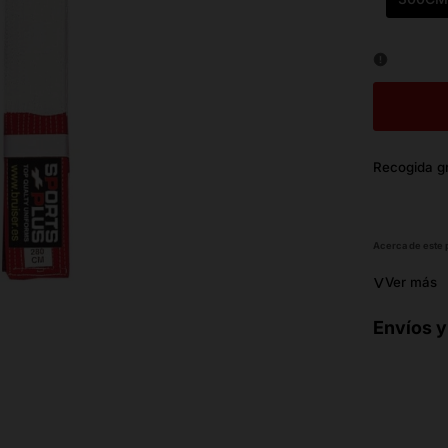
Recogida gr
Acerca de este
˅
Ver más
Envíos y