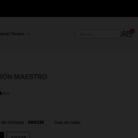
0
terial Técnico
Buscar...
RÓN MAESTRO
★
5.0
Medidas de cinturón :
300CM
Guía de tallas
M
320CM