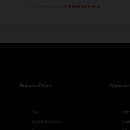
¿No tienes cuenta?
Regístrate aquí
Enlaces Útiles
Mapa del
FAQ
Hom
Sobre Nosotros
Sea