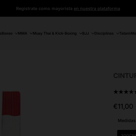
Regístrate como mayorista
en nuestra plataforma
s
Boxeo
MMA
Muay Thai & Kick-Boxing
BJJ
Disciplinas
Tatami
Ma
CINTU
★★★★
Precio
€11,00
de
oferta
300C