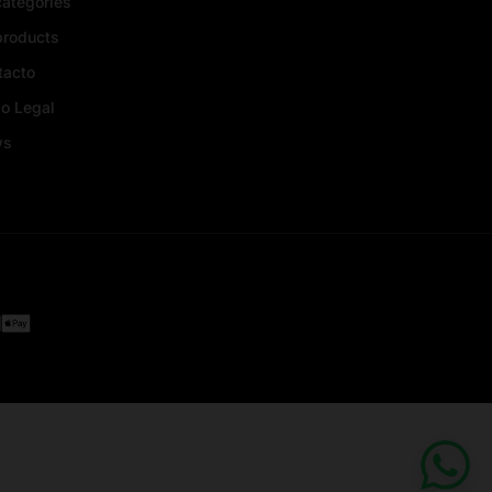
categories
products
tacto
o Legal
ws