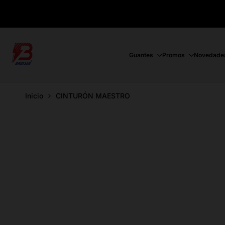
Ir
directamente
al
contenido
Guantes
Promos
Novedade
Inicio
CINTURÓN MAESTRO