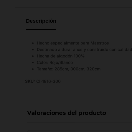
hay
guía
de
Descripción
tallas
disponible.
Hecho especialmente para Maestros
Destinado a durar años y construido con calida
Hecha de algodón 100%
Color: Rojo/Blanco
Tamaño: 285cm, 300cm, 320cm
SKU:
CI-1816-300
Valoraciones del producto