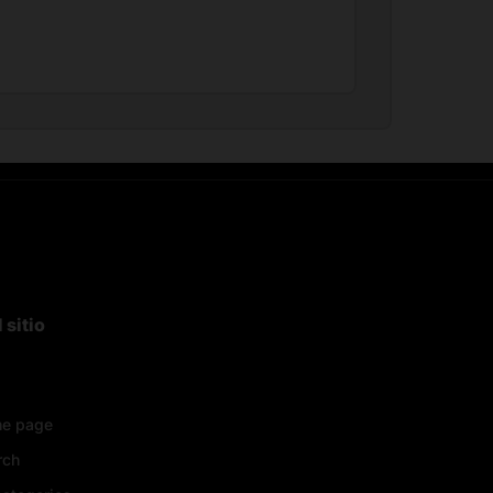
 sitio
e page
rch