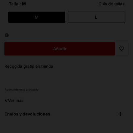
oferta
Talla :
M
Guía de tallas
M
L
Añadir
Trans
Recogida gratis en tienda
missi
es.ge
Acerca de este producto
˅
Ver más
Envíos y devoluciones