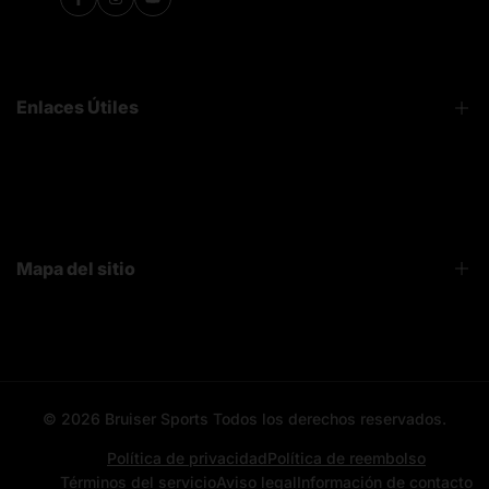
Facebook
Instagram
YouTube
Enlaces Útiles
FAQ
Sobre Nosotros
Contacto
Mapa del sitio
Bruiser News
Seguimiento pedido
Home page
Registro mayoristas
Search
© 2026
Bruiser Sports
Todos los derechos reservados.
All categories
All products
Política de privacidad
Política de reembolso
Términos del servicio
Aviso legal
Información de contacto