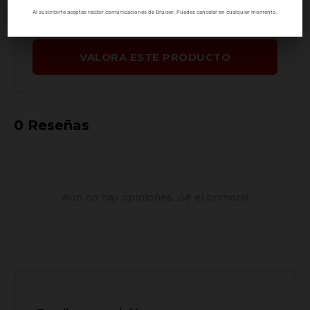
Al suscribirte aceptas recibir comunicaciones de Bruiser. Puedes cancelar en cualquier momento.
1 ★
(0)
VALORA ESTE PRODUCTO
0
Reseñas
Aún no hay opiniones. ¡Sé el primero!