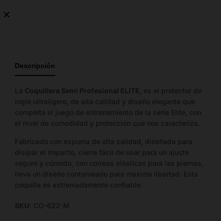
✕
No
hay
guía
de
Descripción
tallas
disponible.
La
Coquillera Semi Profesional ELITE,
es el protector de
ingle ultraligero, de alta calidad y diseño elegante que
completa el juego de entrenamiento de la serie Elite, con
el nivel de comodidad y protección que nos caracteriza.
Fabricado con espuma de alta calidad, diseñada para
disipar el impacto, cierre fácil de usar para un ajuste
seguro y cómodo, con correas elásticas para las piernas,
lleva un diseño contorneado para máxima libertad. Esta
coquilla es extremadamente confiable.
SKU:
CO-622-M