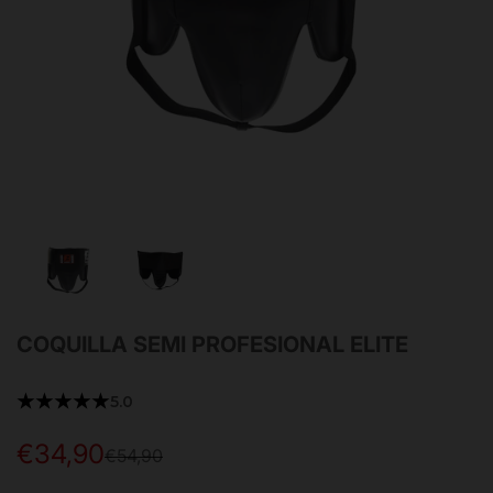
COQUILLA SEMI PROFESIONAL ELITE
★★★★★
5.0
€34,90
Precio
Precio
€54,90
de
habitual