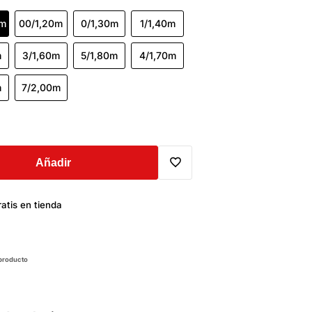
0m
00/1,20m
0/1,30m
1/1,40m
m
3/1,60m
5/1,80m
4/1,70m
m
7/2,00m
Añadir
Translation
atis en tienda
missing:
es.general.wishlist.add_to_wi
 producto