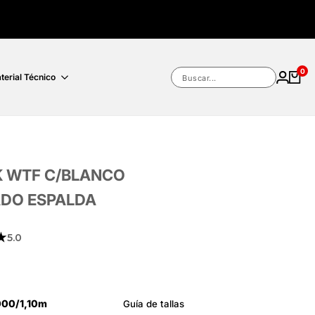
0
terial Técnico
Buscar...
 WTF C/BLANCO
DO ESPALDA
★
5.0
00/1,10m
Guía de tallas