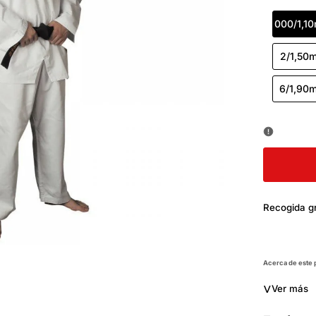
000/1,1
2/1,50
6/1,90
Recogida gr
Acerca de este
˅
Ver más