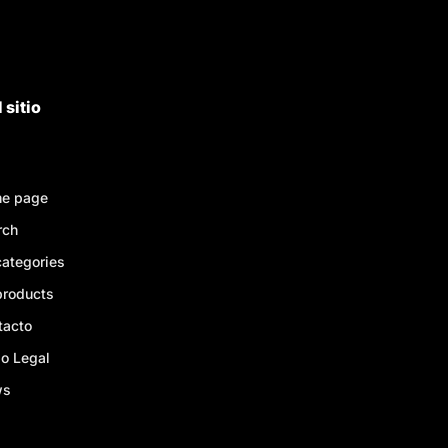
 sitio
e page
rch
categories
products
tacto
o Legal
ws