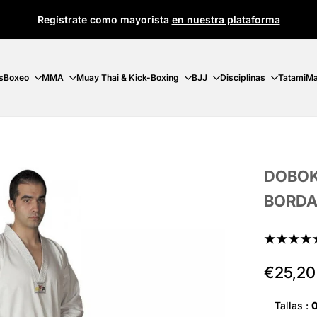
Regístrate como mayorista
en nuestra plataforma
s
Boxeo
MMA
Muay Thai & Kick-Boxing
BJJ
Disciplinas
Tatami
Ma
DOBOK
BORDA
★★★★
Precio
€25,20
de
oferta
Tallas :
0