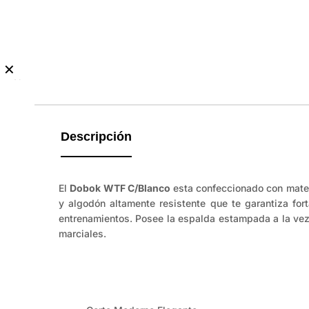
✕
No
hay
guía
de
Descripción
tallas
disponible.
El
Dobok WTF C/Blanco
esta confeccionado con mater
y algodón altamente resistente que te garantiza fo
entrenamientos. Posee la espalda estampada a la vez 
marciales.