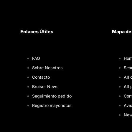
Enlaces Útiles
Mapa del
FAQ
Hom
Sobre Nosotros
Sea
Contacto
All 
Bruiser News
All 
Seguimiento pedido
Con
Registro mayoristas
Avis
Ne