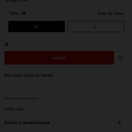
de
oferta
Talla :
M
Guía de tallas
M
L
Añadir
Trans
Recogida gratis en tienda
missi
es.ge
Acerca de este producto
˅
Ver más
Envíos y devoluciones