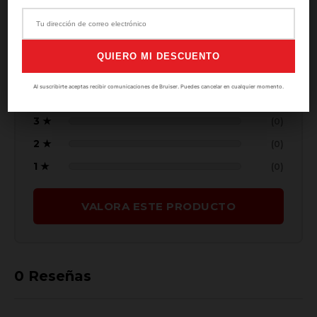
★★★★★
Basado en
0
valoraciones
QUIERO MI DESCUENTO
5 ★
(0)
Al suscribirte aceptas recibir comunicaciones de Bruiser. Puedes cancelar en cualquier momento.
4 ★
(0)
3 ★
(0)
2 ★
(0)
1 ★
(0)
VALORA ESTE PRODUCTO
0
Reseñas