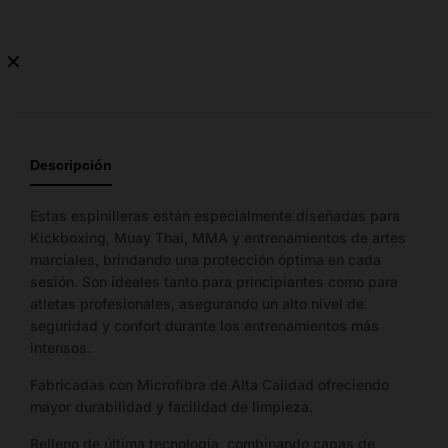
✕
Guía
de
tallas
Descripción
Importante:
Las
tallas
Estas espinilleras están especialmente diseñadas para
mostradas
Kickboxing, Muay Thai, MMA y entrenamientos de artes
no
marciales, brindando una protección óptima en cada
representan
sesión. Son ideales tanto para principiantes como para
la
atletas profesionales, asegurando un alto nivel de
cantidad
seguridad y confort durante los entrenamientos más
de
intensos.
stock
Fabricadas con Microfibra de Alta Calidad ofreciendo
disponible.
mayor durabilidad y facilidad de limpieza.
Relleno de última tecnología, combinando capas de