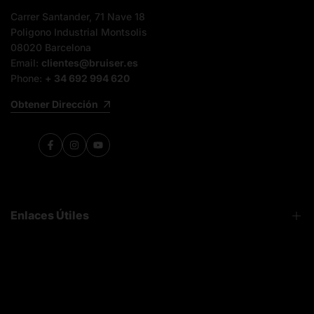
Carrer Santander, 71 Nave 18
Poligono Industrial Montsolis
08020 Barcelona
Email:
clientes@bruiser.es
Phone:
+ 34 692 994 620
Obtener Dirección
Facebook
Instagram
YouTube
Enlaces Útiles
FAQ
Sobre Nosotros
Contacto