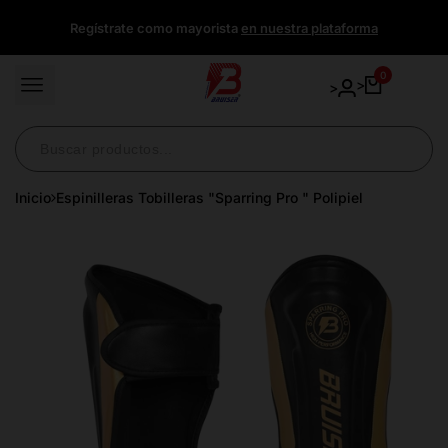
Ir
Regístrate como mayorista
en nuestra plataforma
directamente
al
contenido
0
>
>
Inicio
Espinilleras Tobilleras "Sparring Pro " Polipiel