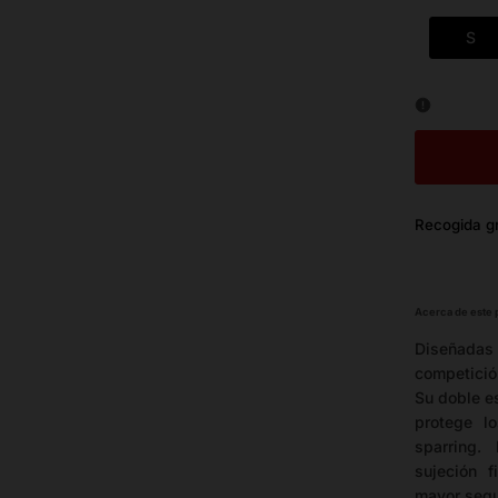
S
Recogida gr
Acerca de este
Diseñadas
competició
Su doble e
protege l
sparring.
sujeción 
mayor segu