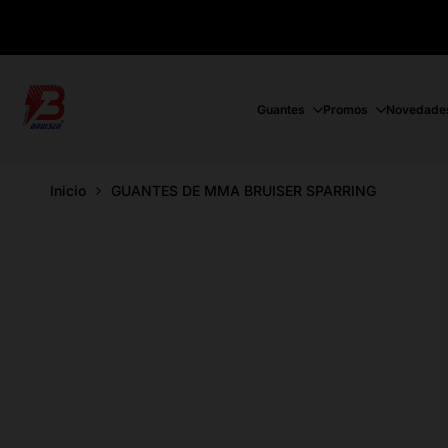
Ir
directamente
al
contenido
Guantes
Promos
Novedade
Inicio
GUANTES DE MMA BRUISER SPARRING