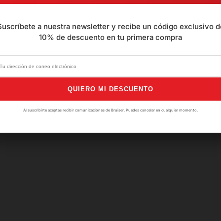
Suscríbete a nuestra newsletter y recibe un código exclusivo d
10% de descuento en tu primera compra
0
Reseñas
QUIERO MI DESCUENTO
Al suscribirte aceptas recibir comunicaciones de Bruiser. Puedes cancelar en cualquier momento.
Aún no hay opiniones. 