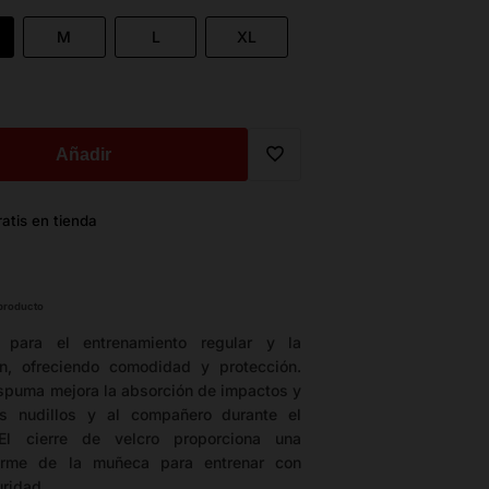
M
L
XL
Añadir
Translation
atis en tienda
missing:
es.general.wishlist.add_to_wi
 producto
 para el entrenamiento regular y la
n, ofreciendo comodidad y protección.
spuma mejora la absorción de impactos y
os nudillos y al compañero durante el
 El cierre de velcro proporciona una
firme de la muñeca para entrenar con
ridad.