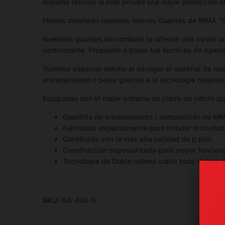
espuma técnica la cual provee una mejor protección al
de
stock
Hemos diseñado nuestros nuevos Guantes de MMA "Sp
disponible.
Nuestros guantes de combate te ofrecen una mayor abs
contrincante. Prepárate a poner tus técnicas de agar
Talla
Medida
Circunferencia_mano
Tuvimos especial detalle al escoger el material de nu
entrenamiento o pelea gracias a la tecnología neopr
8-9 cm
ancho
Equipadas con el mejor sistema de cierre de velcro qu
M
× 18-19
20-22 cm
Guantilla de entrenamiento / competición de M
cm
Fabricado especialmente para brindar el confort 
largo
Construido con la más alta calidad de p.piel.
Construcción especializada para mayor funcion
9-10
Tecnología de Doble relleno sobre toda el área 
cm
ancho
L
22-24 cm
× 19-
20 cm
SKU:
GA-446-S
largo