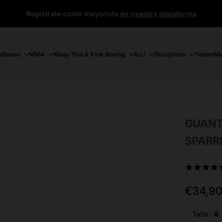
Regístrate como mayorista
en nuestra plataforma
s
Boxeo
MMA
Muay Thai & Kick-Boxing
BJJ
Disciplinas
Tatami
Ma
GUANT
SPARR
★★★★
Precio
€34,9
de
oferta
Talla :
S