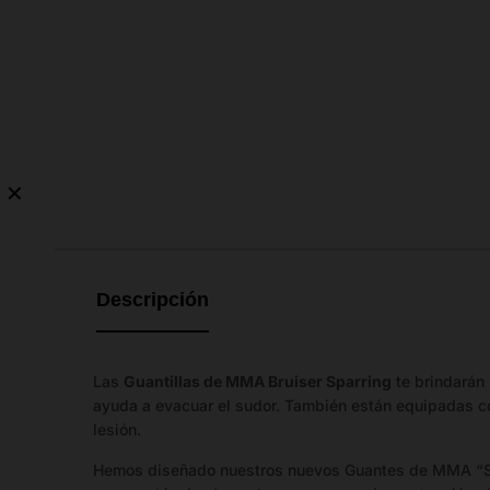
✕
Guía
de
tallas
Descripción
Importante:
Las
tallas
Las
Guantillas de MMA Bruiser Sparring
te brindarán 
mostradas
ayuda a evacuar el sudor. También están equipadas co
no
lesión.
representan
la
Hemos diseñado nuestros nuevos Guantes de MMA “Spar
cantidad