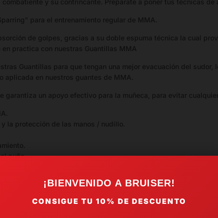
 combatiente y su contrincante. Prepárate a poner tus técnicas de
arring" para el entrenamiento regular de MMA.
orción de golpes, gracias a su doble espuma técnica la cual prov
re en practica con nuestras Guantillas MMA
estras Guantillas para que tengan una mejor evacuación del sudor,
eno aplicada en nuestros guantes de MMA.
e garantiza un apoyo efectivo para la muñeca, para evitar cualquier
MA.
y la protección de las manos / nudillo.
amiento.
del puño.
¡BIENVENIDO A BRUISER!
CONSIGUE TU
10%
DE DESCUENTO