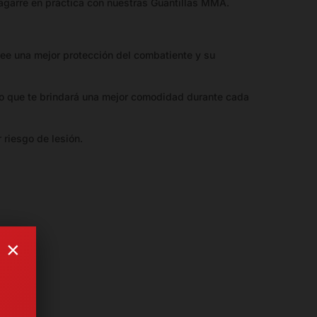
 agarre en práctica con nuestras Guantillas MMA.
ee una mejor protección del combatiente y su
 lo que te brindará una mejor comodidad durante cada
 riesgo de lesión.
×