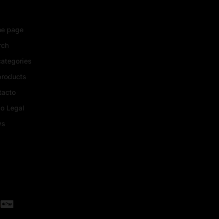
e page
rch
categories
products
tacto
o Legal
ws