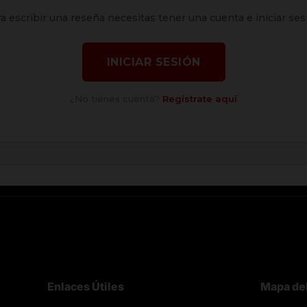
a escribir una reseña necesitas tener una cuenta e iniciar ses
INICIAR SESIÓN
¿No tienes cuenta?
Regístrate aquí
Enlaces Útiles
Mapa del