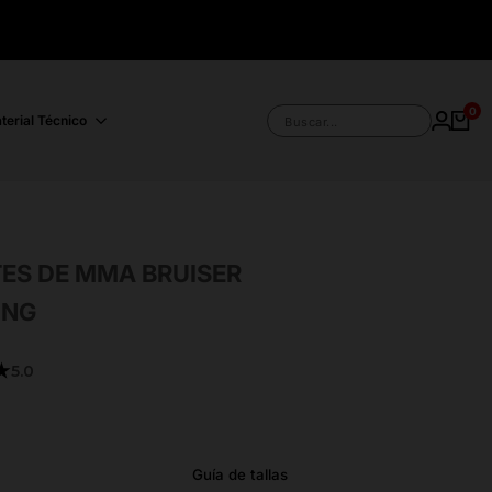
0
terial Técnico
Buscar...
ES DE MMA BRUISER
ING
★
5.0
0
Guía de tallas