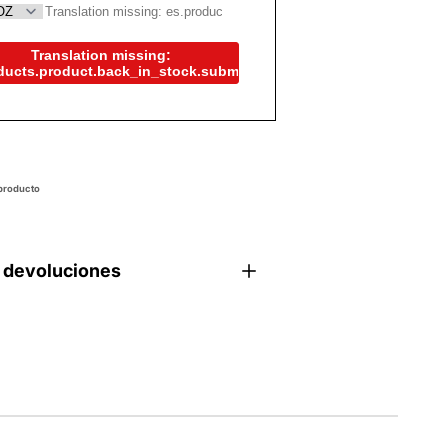
Translation missing:
ducts.product.back_in_stock.submit
 producto
 devoluciones