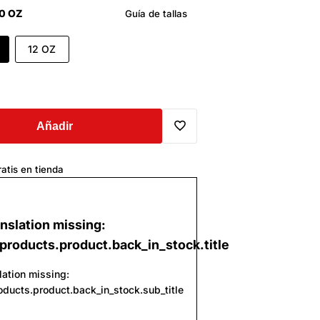
0 OZ
Guía de tallas
12 OZ
Añadir
Translation
atis en tienda
missing:
es.general.wishlist.add_to_wi
nslation missing:
products.product.back_in_stock.title
lation missing:
oducts.product.back_in_stock.sub_title