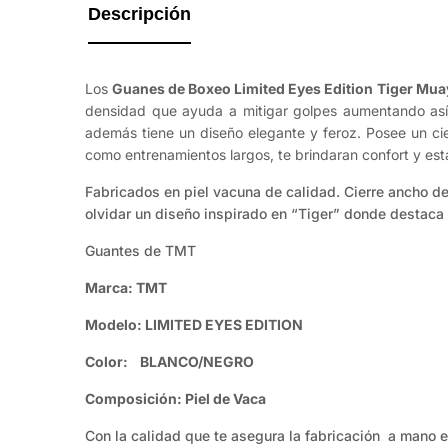
Descripción
Importante:
Las
tallas
Los
Guanes de Boxeo Limited Eyes Edition Tiger Mua
mostradas
densidad que ayuda a mitigar golpes aumentando así l
no
además tiene un diseño elegante y feroz. Posee un ci
representan
como entrenamientos largos, te brindaran confort y est
la
cantidad
Fabricados en piel vacuna de calidad. Cierre ancho de
de
olvidar un diseño inspirado en “Tiger” donde destaca 
stock
disponible.
Guantes de TMT
Marca: TMT
Talla
Medida
Tipo
Modelo: LIMITED EYES EDITION
25-26 cm largo ×
Color: BLANCO/NEGRO
8 oz
Guante
12-13 cm ancho
Composición: Piel de Vaca
10
26-27 cm largo ×
Guante
Con la calidad que te asegura la fabricación a mano e
oz
13-14 cm ancho