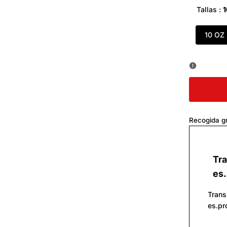
oferta
Tallas :
1
10 OZ
Recogida gr
Tra
es.
Trans
es.pr