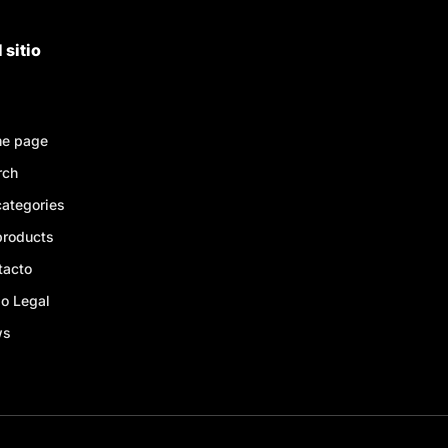
 sitio
e page
rch
categories
products
tacto
o Legal
ws