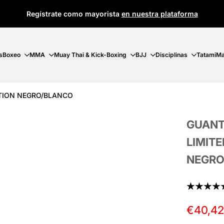
Regístrate como mayorista
en nuestra plataforma
s
Boxeo
MMA
Muay Thai & Kick-Boxing
BJJ
Disciplinas
Tatami
Ma
ITION NEGRO/BLANCO
GUANT
LIMITE
NEGRO
★★★★
Precio
€40,4
de