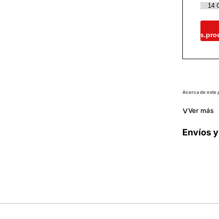
es.pro
Acerca de este
˅
Ver más
Envíos y