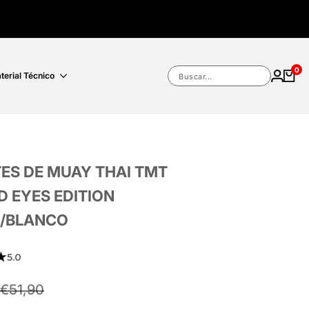
0
terial Técnico
Buscar...
ES DE MUAY THAI TMT
D EYES EDITION
/BLANCO
★
5.0
2
Precio
€51,90
habitual