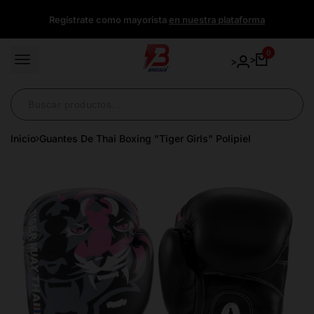
Ir
Regístrate como mayorista
en nuestra plataforma
directamente
al
contenido
0
>
>
Inicio
Guantes De Thai Boxing "Tiger Girls" Polipiel