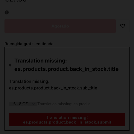
de
oferta
Agotado
Trans
Recogida gratis en tienda
missi
Translation missing:
es.ge
es.products.product.back_in_stock.title
Translation missing:
es.products.product.back_in_stock.sub_title
Translation missing:
es.products.product.back_in_stock.submit