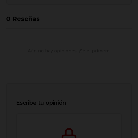
0
Reseñas
Aún no hay opiniones. ¡Sé el primero!
Escribe tu opinión