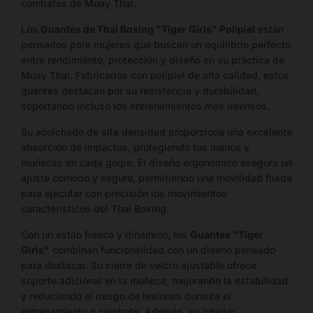
representan
combates de Muay Thai.
la
Los
Guantes de Thai Boxing "Tiger Girls" Polipiel
están
cantidad
pensados para mujeres que buscan un equilibrio perfecto
de
entre rendimiento, protección y diseño en su práctica de
stock
Muay Thai. Fabricados con polipiel de alta calidad, estos
disponible.
guantes destacan por su resistencia y durabilidad,
soportando incluso los entrenamientos más intensos.
Talla;medida;tipo
Su acolchado de alta densidad proporciona una excelente
absorción de impactos, protegiendo tus manos y
6 oz;23-24 cm largo × 12-13 cm
muñecas en cada golpe. El diseño ergonómico asegura un
ancho;Guantilla
ajuste cómodo y seguro, permitiendo una movilidad fluida
para ejecutar con precisión los movimientos
8 oz;25-26 cm largo × 12-13 cm
característicos del Thai Boxing.
ancho;Guantilla
Con un estilo fresco y dinámico, los
Guantes "Tiger
Girls"
combinan funcionalidad con un diseño pensado
para destacar. Su cierre de velcro ajustable ofrece
soporte adicional en la muñeca, mejorando la estabilidad
y reduciendo el riesgo de lesiones durante el
entrenamiento o combate. Además, su interior