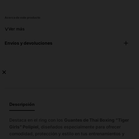
Acerca de este producto
˅
Ver más
Envíos y devoluciones
✕
Guía
de
tallas
Descripción
Importante:
Las
tallas
Destaca en el ring con los
Guantes de Thai Boxing “Tiger
mostradas
Girls” Polipiel
, diseñados especialmente para ofrecer
no
comodidad, protección y estilo en tus entrenamientos y