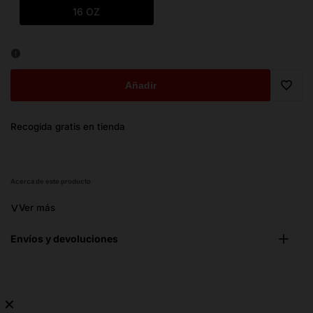
16 OZ
Añadir
Trans
Recogida gratis en tienda
missi
es.ge
Acerca de este producto
˅
Ver más
Envíos y devoluciones
✕