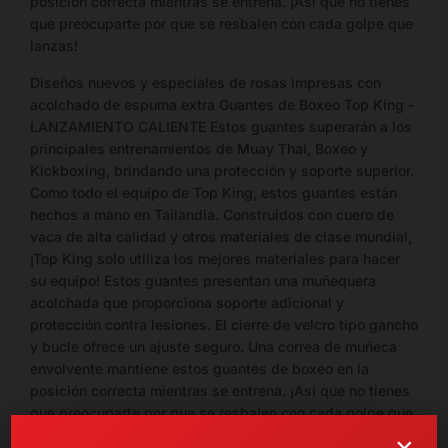
posición correcta mientras se entrena. ¡Así que no tienes
12-13 cm ancho
que preocuparte por que se resbalen con cada golpe que
10
26-27 cm largo ×
lanzas!
Guante
oz
13-14 cm ancho
Diseños nuevos y especiales de rosas impresas con
acolchado de espuma extra Guantes de Boxeo Top King -
12
27-28 cm largo ×
Guante
LANZAMIENTO CALIENTE Estos guantes superarán a los
oz
14-15 cm ancho
principales entrenamientos de Muay Thai, Boxeo y
Kickboxing, brindando una protección y soporte superior.
14
28-29 cm largo ×
Guante
Como todo el equipo de Top King, estos guantes están
oz
15-16 cm ancho
hechos a mano en Tailandia. Construidos con cuero de
vaca de alta calidad y otros materiales de clase mundial,
16
29-30 cm largo ×
Guante
¡Top King solo utiliza los mejores materiales para hacer
oz
16-17 cm ancho
su equipo! Estos guantes presentan una muñequera
acolchada que proporciona soporte adicional y
18
30-31 cm largo ×
Guante
protección contra lesiones. El cierre de velcro tipo gancho
oz
17-18 cm ancho
y bucle ofrece un ajuste seguro. Una correa de muñeca
envolvente mantiene estos guantes de boxeo en la
20
31-32 cm largo ×
Guante
posición correcta mientras se entrena. ¡Así que no tienes
oz
18-19 cm ancho
que preocuparte por que se resbalen con cada golpe que
lanzas!
×