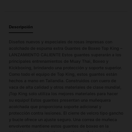
Guía
de
tallas
Descripción
Importante:
Las
tallas
Diseños nuevos y especiales de rosas impresas con
mostradas
acolchado de espuma extra Guantes de Boxeo Top King –
no
LANZAMIENTO CALIENTE Estos guantes superarán a los
representan
principales entrenamientos de Muay Thai, Boxeo y
la
Kickboxing, brindando una protección y soporte superior.
cantidad
Como todo el equipo de Top King, estos guantes están
de
hechos a mano en Tailandia. Construidos con cuero de
stock
vaca de alta calidad y otros materiales de clase mundial,
disponible.
¡Top King solo utiliza los mejores materiales para hacer
su equipo! Estos guantes presentan una muñequera
acolchada que proporciona soporte adicional y
Talla
Medida
Tipo
protección contra lesiones. El cierre de velcro tipo gancho
y bucle ofrece un ajuste seguro. Una correa de muñeca
envolvente mantiene estos guantes de boxeo en la
25-26 cm largo ×
8 oz
Guante