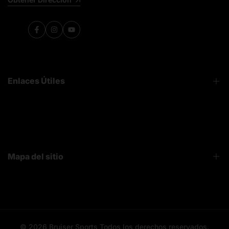
Facebook
Instagram
YouTube
Enlaces Útiles
FAQ
Sobre Nosotros
Contacto
Mapa del sitio
Bruiser News
Seguimiento pedido
Home page
Registro mayoristas
Search
© 2026
Bruiser Sports
Todos los derechos reservados.
All categories