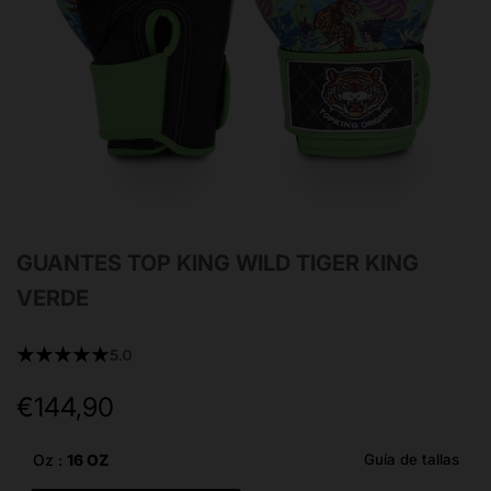
GUANTES TOP KING WILD TIGER KING
VERDE
★★★★★
5.0
€144,90
Precio
de
oferta
Oz :
16 OZ
Guía de tallas