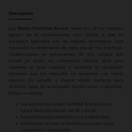
guía
de
Descripción
tallas
disponible.
Las
Mallas Camuflaje Bruiser
serán uno de tus mayores
apoyos en el entrenamiento esto debido a que se
encuentra fabricado con las mejores tecnologías para
maximizar tu rendimiento en cada una de tus practicas.
Confeccionado en polyspandex de alta calidad que
brinda un ajuste de compresión atlética ideal para
mantener el calor corporal y aumentar la circulación
haciendo que tus músculos se recuperen con mayor
rapidez. Es versátil y liviana siendo perfecta para
distintos tipos de actividades físicas como: Culturismo,
fitness o running.
Los pantalones Largos de MMA Bruiser son el
Largo ideal para luchar con GI o No-GI.
Específicamente diseñado para el atleta Elite.
Sublimados en todo el Pantalon para una mayor
comodidad y durabilidad.