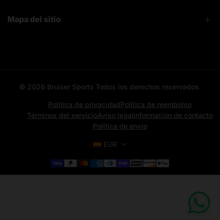
Contacto
Mapa del sitio
Bruiser News
Seguimiento pedido
Home page
Registro mayoristas
Search
© 2026
Bruiser Sports
Todos los derechos reservados.
All categories
All products
Política de privacidad
Política de reembolso
Términos del servicio
Aviso legal
Información de contacto
Contacto
Política de envío
Aviso Legal
EUR
News