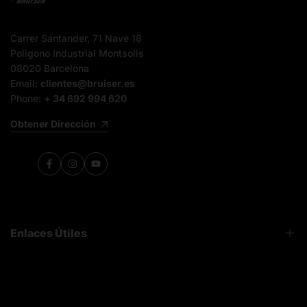
Carrer Santander, 71 Nave 18
Poligono Industrial Montsolis
08020 Barcelona
Email:
clientes@bruiser.es
Phone:
+ 34 692 994 620
Obtener Dirección
Facebook
Instagram
YouTube
Enlaces Útiles
FAQ
Sobre Nosotros