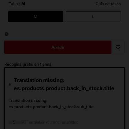
oferta
Talla :
M
Guía de tallas
M
L
Añadir
Trans
Recogida gratis en tienda
missi
Translation missing:
es.ge
es.products.product.back_in_stock.title
Translation missing:
es.products.product.back_in_stock.sub_title