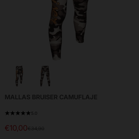
MALLAS BRUISER CAMUFLAJE
★★★★★
5.0
€10,00
Precio
Precio
€34,90
de
habitual