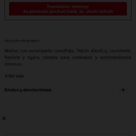
Translation missing:
es.products.product.back_in_stock.submit
Acerca de este producto
Mallas con estampado camuflaje. Tejido elástico, resistente,
flexible y ligero. Ideales para combates y entrenamientos
intensos.
˅
Ver más
Envíos y devoluciones
✕
No
hay