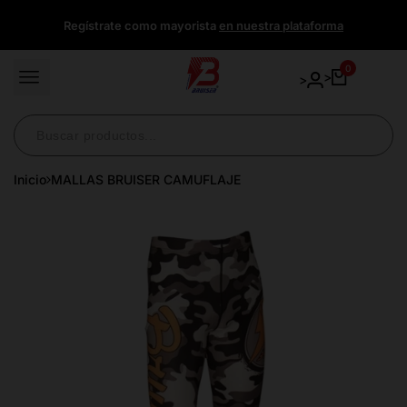
Ir
Regístrate como mayorista
en nuestra plataforma
directamente
al
contenido
0
>
>
Inicio
MALLAS BRUISER CAMUFLAJE