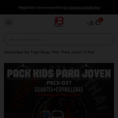
Ir
Regístrate como mayorista
en nuestra plataforma
directamente
al
contenido
0
>
>
Inicio
Pack De Tiger Muay Thai “Para Joven” P.Piel