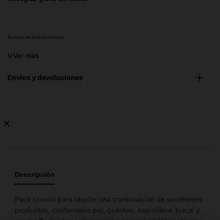
missi
es.ge
Acerca de este producto
˅
Ver más
Envíos y devoluciones
✕
No
hay
guía
de
Descripción
tallas
disponible.
Pack creado para ofrecer una combinación de excelentes
productos, conformado por, guantes, espinillera, bucal y