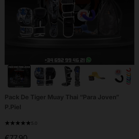
Pack De Tiger Muay Thai “Para Joven”
P.Piel
★★★★★
5.0
€77,90
Precio