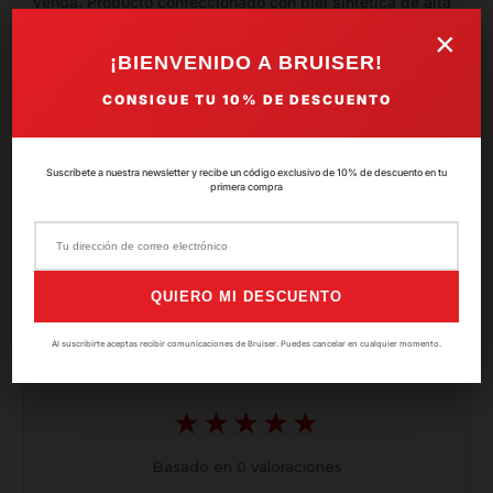
venda. Producto confeccionado con piel sintetica de alta
calidad Excelente para los jóvenes talentos de las artes
×
marciales,con una bonita combinacion de colores, entre
¡BIENVENIDO A BRUISER!
negro, gris y azul. Especial para muay thai y kick.
CONSIGUE TU
10%
DE DESCUENTO
SKU:
PAC-037
Suscríbete a nuestra newsletter y recibe un código exclusivo de 10% de descuento en tu
primera compra
Valoraciones del producto
QUIERO MI DESCUENTO
5.0
Al suscribirte aceptas recibir comunicaciones de Bruiser. Puedes cancelar en cualquier momento.
★★★★★
Basado en
0
valoraciones