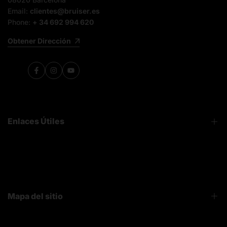
Email:
clientes@bruiser.es
Phone:
+ 34 692 994 620
Obtener Dirección
Facebook
Instagram
YouTube
Enlaces Útiles
FAQ
Sobre Nosotros
Contacto
Mapa del sitio
Bruiser News
Seguimiento pedido