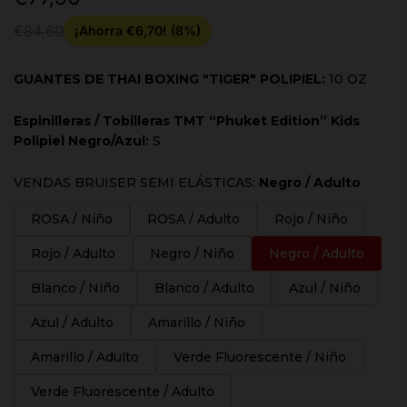
de
oferta
€84,60
¡Ahorra €6,70! (8%)
GUANTES DE THAI BOXING "TIGER" POLIPIEL:
10 OZ
Espinilleras / Tobilleras TMT “Phuket Edition” Kids
Polipiel Negro/Azul:
S
VENDAS BRUISER SEMI ELÁSTICAS:
Negro / Adulto
ROSA / Niño
ROSA / Adulto
Rojo / Niño
Rojo / Adulto
Negro / Niño
Negro / Adulto
Blanco / Niño
Blanco / Adulto
Azul / Niño
Azul / Adulto
Amarillo / Niño
Amarillo / Adulto
Verde Fluorescente / Niño
Verde Fluorescente / Adulto