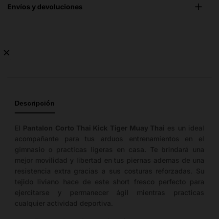
Envíos y devoluciones
✕
No
hay
guía
de
Descripción
tallas
disponible.
El
Pantalon Corto Thai Kick Tiger Muay Thai
es un ideal
acompañante para tus arduos entrenamientos en el
gimnasio o practicas ligeras en casa. Te brindará una
mejor movilidad y libertad en tus piernas ademas de una
resistencia extra gracias a sus costuras reforzadas. Su
tejido liviano hace de este short fresco perfecto para
ejercitarse y permanecer ágil mientras practicas
cualquier actividad deportiva.