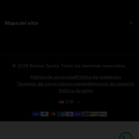
FAQ
Sobre Nosotros
Contacto
Mapa del sitio
Bruiser News
Seguimiento pedido
Home page
Registro mayoristas
Search
© 2026
Bruiser Sports
Todos los derechos reservados.
All categories
All products
Política de privacidad
Política de reembolso
Términos del servicio
Aviso legal
Información de contacto
Contacto
Política de envío
Aviso Legal
EUR
News