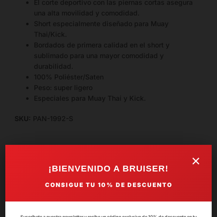
El corte deportivo con las piernas cortas asegura
una alta movilidad y comodidad.
Short especialmente diseñado para Muay
Thai/Kick.
Bordados de primera calidad en el short y
sublimado para una mayor comodidad y
durabilidad.
100% Poliéster/Saten
Peso: super ligero
Especiales para Muay Thai y Kick.
SKU:
PAN-1992-S
×
¡BIENVENIDO A BRUISER!
Valoraciones del producto
CONSIGUE TU
10%
DE DESCUENTO
Suscríbete a nuestra newsletter y recibe un código exclusivo de 10% de descuento en tu