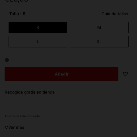
de
oferta
Talla :
S
Guía de tallas
S
M
L
XL
Añadir
Trans
Recogida gratis en tienda
missi
es.ge
Acerca de este producto
˅
Ver más