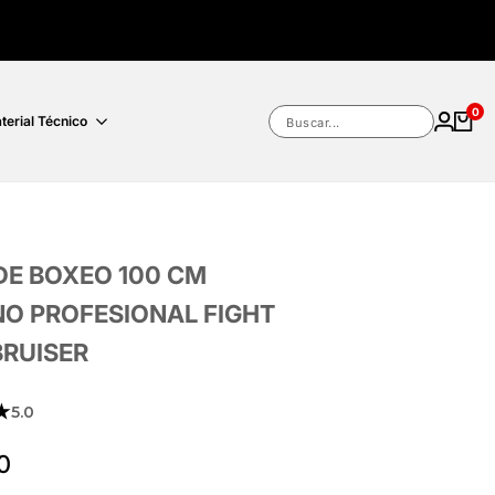
0
terial Técnico
Buscar...
DE BOXEO 100 CM
NO PROFESIONAL FIGHT
BRUISER
★
5.0
0