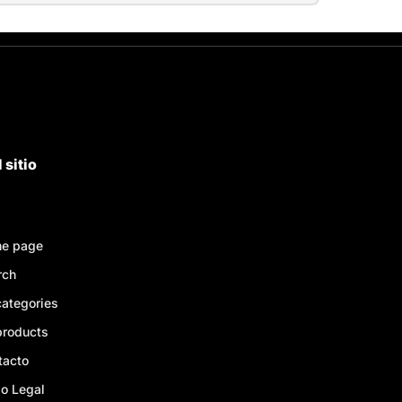
 sitio
e page
rch
categories
products
tacto
o Legal