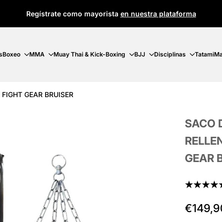
Regístrate como mayorista
en nuestra plataforma
s
Boxeo
MMA
Muay Thai & Kick-Boxing
BJJ
Disciplinas
Tatami
Ma
 FIGHT GEAR BRUISER
SACO 
RELLE
GEAR 
★★★★
Precio
€149,9
de