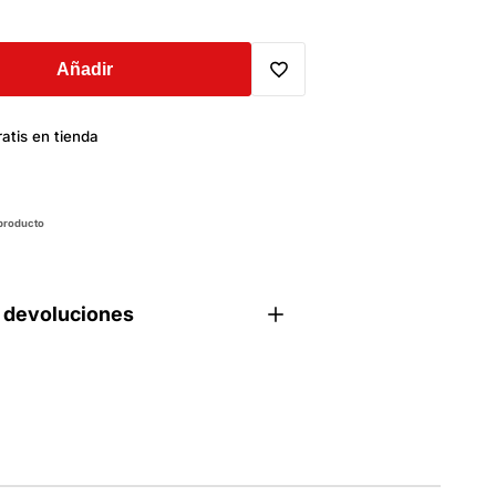
Añadir
Translation
atis en tienda
missing:
es.general.wishlist.add_to_wi
 producto
 devoluciones