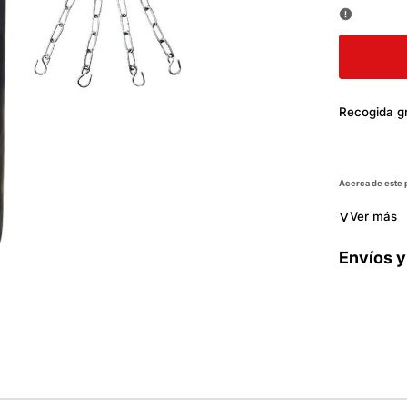
oferta
Recogida gr
Acerca de este
˅
Ver más
Envíos y