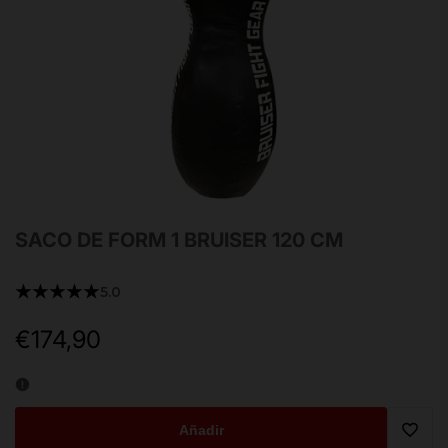
SACO DE FORM 1 BRUISER 120 CM
★★★★★
5.0
€174,90
Precio
de
oferta
Añadir