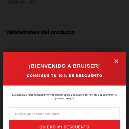
SKU:
SA-1207
Valoraciones del producto
5.0
×
¡BIENVENIDO A BRUISER!
CONSIGUE TU
10%
DE DESCUENTO
★★★★★
Basado en
0
valoraciones
Suscríbete a nuestra newsletter y recibe un código exclusivo de 10% de descuento en tu
primera compra
5 ★
(0)
4 ★
(0)
QUIERO MI DESCUENTO
3 ★
(0)