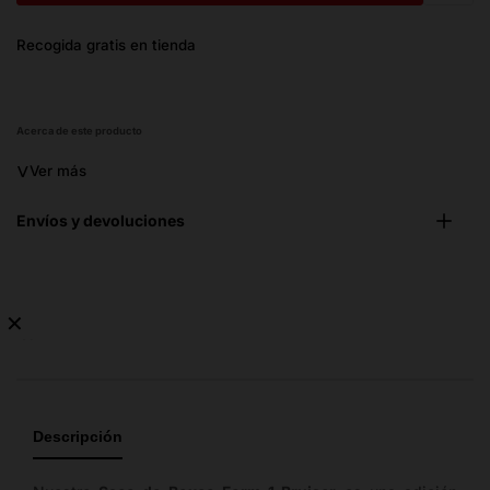
Trans
Recogida gratis en tienda
missi
es.ge
Acerca de este producto
˅
Ver más
Envíos y devoluciones
✕
No
hay
guía
de
Descripción
tallas
disponible.