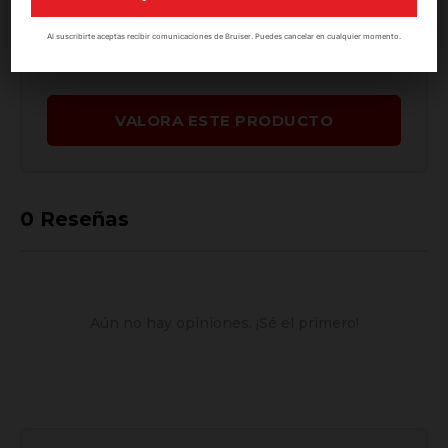
2 ★
(0)
Al suscribirte aceptas recibir comunicaciones de Bruiser. Puedes cancelar en cualquier momento.
1 ★
(0)
VALORA ESTE PRODUCTO
0
Reseñas
Aún no hay opiniones. ¡Sé el primero!