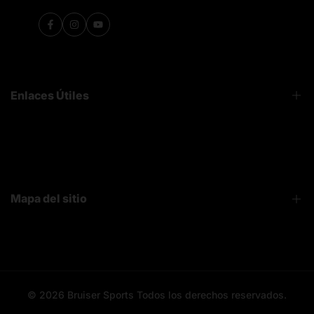
Facebook
Instagram
YouTube
Enlaces Útiles
FAQ
Sobre Nosotros
Contacto
Mapa del sitio
Bruiser News
Seguimiento pedido
Home page
Registro mayoristas
Search
© 2026
Bruiser Sports
Todos los derechos reservados.
All categories