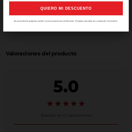
Costuras reforzadas: vida extendida.
QUIERO MI DESCUENTO
Logotipo de Tiger.
Al suscribirte aceptas recibir comunicaciones de Bruiser. Puedes cancelar en cualquier momento.
SKU:
PAN-3718-M
Valoraciones del producto
5.0
★★★★★
Basado en
0
valoraciones