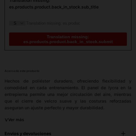
Translation missing:
es.products.product.back_in_stock.sub_title
Translation missing:
es.products.product.back_in_stock.submit
Acerca de este producto
Hechos de poliéster duradero, ofreciendo flexibilidad y
comodidad en cada entrenamiento. El panel de lycra en la
entrepierna permite una mejor circulación del aire, mientras
que el cierre de velcro suave y las costuras reforzadas
aseguran un ajuste perfecto y mayor durabilidad.
˅
Ver más
Envíos y devoluciones